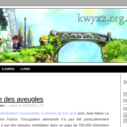
GAMING
LUNDI
D
 des aveugles
tion
— kwyxz le 13/01/05 à 1:51
s
déclarations fracassantes et pleines de bon goût
avec Jean-Marie Le
’en France “l’occupation allemande n’a pas été particulièrement
 y eut des bavures, inévitables dans un pays de 550.000 kilomètres