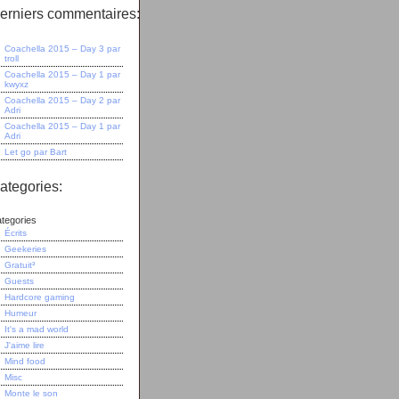
erniers commentaires:
Coachella 2015 – Day 3
par
troll
Coachella 2015 – Day 1
par
kwyxz
Coachella 2015 – Day 2
par
Adri
Coachella 2015 – Day 1
par
Adri
Let go
par
Bart
ategories:
tegories
Écrits
Geekeries
Gratuit³
Guests
Hardcore gaming
Humeur
It's a mad world
J'aime lire
Mind food
Misc
Monte le son