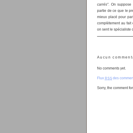
carrés”
. On suppose q
partie de ce que le p
mieux placé pour parl
complètement au fait de
on sent le spécialiste 
Aucun comment
No comments yet.
Flux
des comment
RSS
Sorry, the comment form