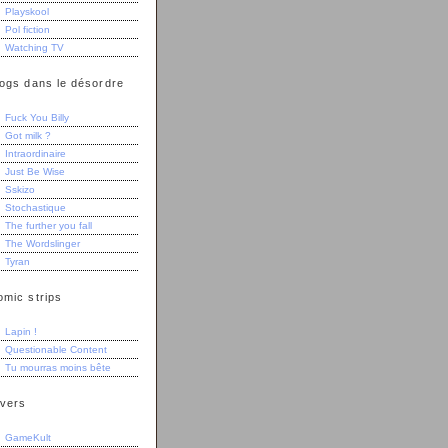
Playskool
Pol fiction
Watching TV
logs dans le désordre
Fuck You Billy
Got milk ?
Intraordinaire
Just Be Wise
Sskizo
Stochastique
The further you fall
The Wordslinger
Tyran
omic strips
Lapin !
Questionable Content
Tu mourras moins bête
ivers
GameKult