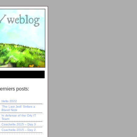
erniers posts:
Hello 2022
‘The Last Jedi’ Strikes a
Bland Note
In defense of the Orly IT
Team
Coachella 2015 – Day 3
Coachella 2015 – Day 2