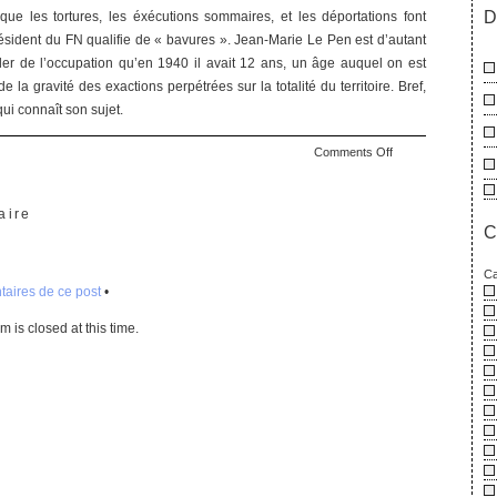
D
ue les tortures, les éxécutions sommaires, et les déportations font
résident du FN qualifie de « bavures ». Jean-Marie Le Pen est d’autant
er de l’occupation qu’en 1940 il avait 12 ans, un âge auquel on est
 la gravité des exactions perpétrées sur la totalité du territoire. Bref,
qui connaît son sujet.
on
Comments Off
Au
royaume
des
aire
C
aveugles
Ca
aires de ce post
•
 is closed at this time.