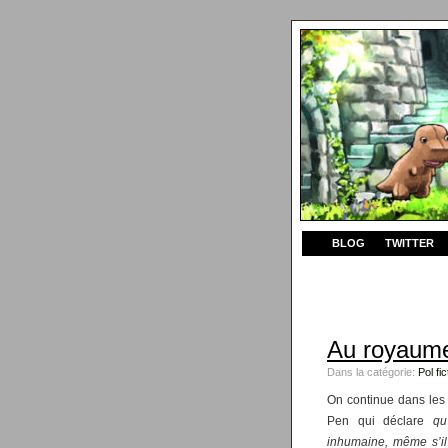
BLOG
TWITTER
Au royaume
Dans la catégorie:
Pol fic
On continue dans le
Pen qui déclare
qu
inhumaine, même s’il