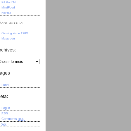
Kill the FM
MindFood
NoFrag
écris aussi ici
Gaming since 198X
Mastodon
rchives:
ages
Lundi
eta:
Log in
RSS
Comments
RSS
WP