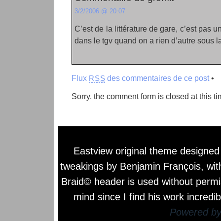
3/2/2006 @ 20:07
C’est de la littérature de gare, c’est pas 
dans le tgv quand on a rien d’autre sous
Flux
des commentaires de ce post
•
RSS
Sorry, the comment form is closed at this ti
Eastview original theme designe
tweakings by
Benjamin François
, wi
Braid© header is used without permi
mind since I find his work incredib
Powered b