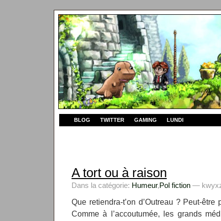
BLOG
TWITTER
GAMING
LUNDI
A tort ou à raison
Dans la catégorie:
Humeur
,
Pol fiction
— kwyxz 
Que retiendra-t’on d’Outreau ? Peut-être 
Comme à l’accoutumée, les grands média