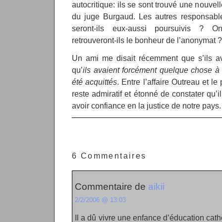
autocritique: ils se sont trouvé une nouvel
du juge Burgaud. Les autres responsable
seront-ils eux-aussi poursuivis ? On
retrouveront-ils le bonheur de l’anonymat ?
Un ami me disait récemment que s’ils av
qu’
ils avaient forcément quelque chose à
été acquittés
. Entre l’affaire Outreau et l
reste admiratif et étonné de constater qu’
avoir confiance en la justice de notre pays.
6 Commentaires
Commentaire de
aikii
2/2/2006 @ 13:03
Il a dû vivre une enfance d’éducation catho