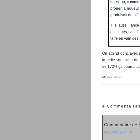
question, comme l
prôner la rigueur 
produisait des rés
Il a aussi lancé
politiques sacrif
faire en vain des 
On attend donc avec i
la dette sans faire de
de 172% ça pourrait ai
Merci à
lutine
4 Commentaire
Commentaire de 
8/11/2007 @ 14:17