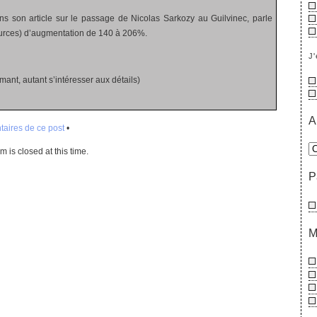
ns son article sur le passage de Nicolas Sarkozy au Guilvinec, parle
rces) d’augmentation de 140 à 206%.
J'
imant, autant s’intéresser aux détails)
A
aires de ce post
•
 is closed at this time.
P
M