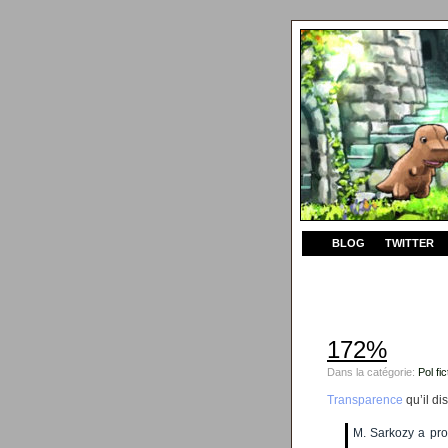
BLOG
TWITTER
172%
Dans la catégorie:
Pol fic
Transparence
qu’il dis
M. Sarkozy a proc