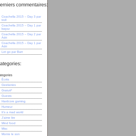
erniers commentaires:
Coachella 2015 – Day 3
par
troll
Coachella 2015 – Day 1
par
kwyxz
Coachella 2015 – Day 2
par
Adri
Coachella 2015 – Day 1
par
Adri
Let go
par
Bart
ategories:
tegories
Écrits
Geekeries
Gratuit³
Guests
Hardcore gaming
Humeur
It's a mad world
J'aime lire
Mind food
Misc
Monte le son