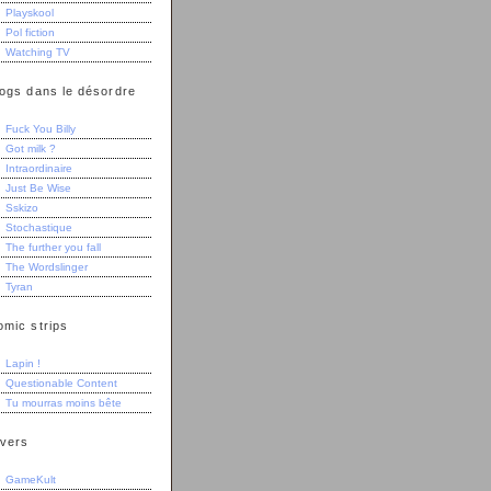
Playskool
Pol fiction
Watching TV
logs dans le désordre
Fuck You Billy
Got milk ?
Intraordinaire
Just Be Wise
Sskizo
Stochastique
The further you fall
The Wordslinger
Tyran
omic strips
Lapin !
Questionable Content
Tu mourras moins bête
ivers
GameKult