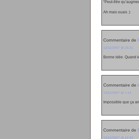
“Peut-être qu’augment
Ah mais ouais :)
Commentaire de
12/11/2007 @ 23:21
Bonne idée. Quand le
Commentaire de
13/11/2007 @ 1:14
Impossible que ça arr
Commentaire de
13/11/2007 @ 12:43