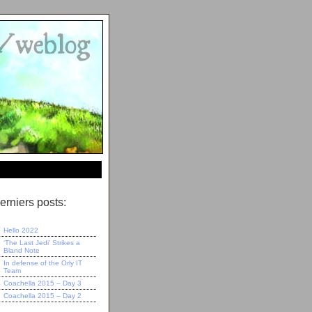
erniers posts:
Hello 2022
‘The Last Jedi’ Strikes a
Bland Note
In defense of the Orly IT
Team
Coachella 2015 – Day 3
Coachella 2015 – Day 2