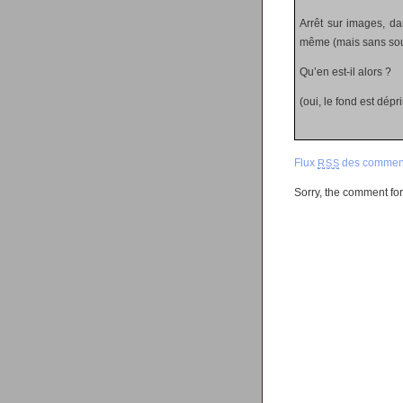
Arrêt sur images, da
même (mais sans sou
Qu’en est-il alors ?
(oui, le fond est dépr
Flux
des comment
RSS
Sorry, the comment form