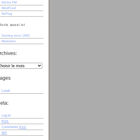
Kill the FM
MindFood
NoFrag
écris aussi ici
Gaming since 198X
Mastodon
rchives:
ages
Lundi
eta:
Log in
RSS
Comments
RSS
WP