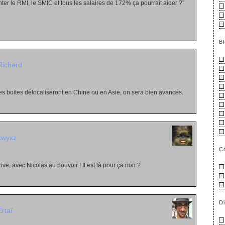
er le RMI, le SMIC et tous les salaires de 172% ça pourrait aider ?”
B
Richard
s boites délocaliseront en Chine ou en Asie, on sera bien avancés.
kwyxz
C
ive, avec Nicolas au pouvoir ! Il est là pour ça non ?
D
Ertaï