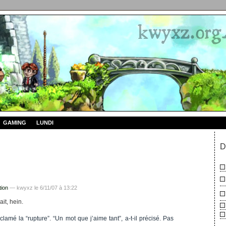
GAMING
LUNDI
D
tion
— kwyxz le 6/11/07 à 13:22
ait, hein.
lamé la “rupture”. “Un mot que j’aime tant”, a-t-il précisé. Pas