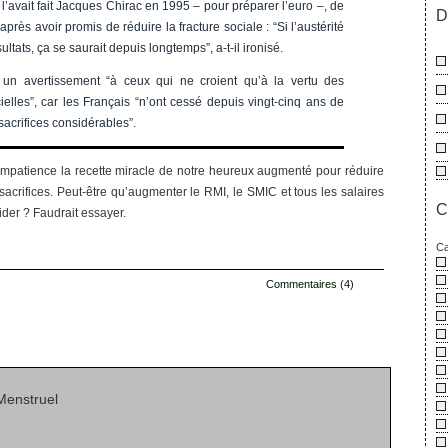
’avait fait Jacques Chirac en 1995 – pour préparer l’euro –, de
D
après avoir promis de réduire la fracture sociale : “Si l’austérité
ultats, ça se saurait depuis longtemps”, a-t-il ironisé.
 un avertissement “à ceux qui ne croient qu’à la vertu des
icielles”, car les Français “n’ont cessé depuis vingt-cinq ans de
sacrifices considérables”.
mpatience la recette miracle de notre heureux augmenté pour réduire
 sacrifices. Peut-être qu’augmenter le RMI, le SMIC et tous les salaires
C
der ? Faudrait essayer.
Ca
Commentaires (4)
s
Menstruel