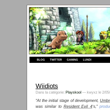
BLOG
TWITTER
GAMING
LUNDI
Wiidiots
Dans la catégorie:
Playskool
— kwyxz le 2/05/
“At the initial stage of development,
Umbre
was similar to
Resident Evil 4
‘s,”
produ