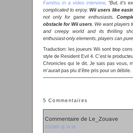
Famitsu in a video interview
. “But, it’s e
complicated to enjoy.
Wii users like easi
not only for game enthusiasts.
Comple
obstacle for Wii users
. We want players t
and creepy world and its thrilling sh
enthusiast-only elements, players can purel
Traduction: les joueurs Wii sont trop cons
style de Resident Evil 4. C’est le producte
Chronicles qui le dit. Je sais pas vous, m
m’aurait pas plu d’être pris pour un débile.
5 Commentaires
Commentaire de Le_Zouave
2/5/2007 @ 14:18