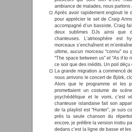
ambiance de malades, nous partons av
Après avoir rapidement englouti le 
pour apprécier le set de
Craig Arms
accompagné d’un bassiste, Craig fai
deux sublimes DJs ainsi que 
chanteuses. L’atmosphère est hy
morceaux s’enchaînent et m’entraînen
ultime, aucun morceau “connu” ou 
“The space between us” et “As if to no
ce soir que des inédits. Un poil dé
La grande migration a commencé de
nous arrivons le concert de Björk, c
Alors que le programme et les ph
promettaient un costume de scène
psychédélique et le vomi, c’est v
chanteuse islandaise fait son appa
de la playlist est “Hunter”, je suis 
près la seule chanson du répertoi
encore, je préfère la version instru pa
dedans c’est la ligne de basse et le