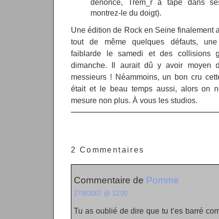
dénonce, Trem_r a tapé dans se
montrez-le du doigt).
Une édition de Rock en Seine finalement as
tout de même quelques défauts, une 
faiblarde le samedi et des collisions 
dimanche. Il aurait dû y avoir moyen d’
messieurs ! Néammoins, un bon cru cette
était et le beau temps aussi, alors on 
mesure non plus. À vous les studios.
2 Commentaires
Commentaire de
Pomme
27/8/2007 @ 12:00
Tu as oublié de dire que tu t’es barré co