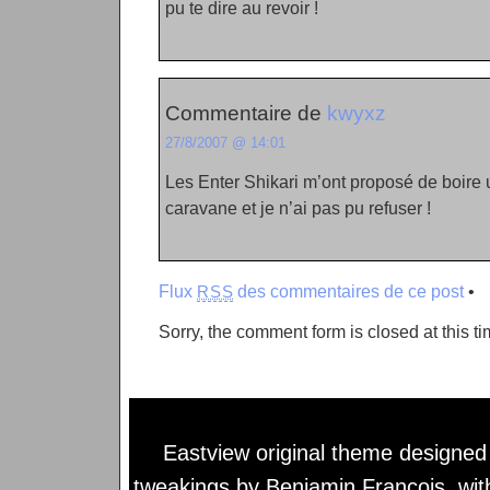
pu te dire au revoir !
Commentaire de
kwyxz
27/8/2007 @ 14:01
Les Enter Shikari m’ont proposé de boire
caravane et je n’ai pas pu refuser !
Flux
des commentaires de ce post
•
RSS
Sorry, the comment form is closed at this ti
Eastview original theme designe
tweakings by
Benjamin François
, wi