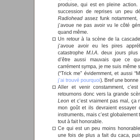
produise, qui est en pleine action.
succession de reprises un peu dé
Radiohead
assez funk notamment, 
j’avoue ne pas avoir vu le côté gén
quand même.
Un retour à la scène de la cascade
j’avoue avoir eu les pires appré
catastrophe
M.I.A.
deux jours plus t
d’être aussi mauvais que ce que
carrément sympa, je me suis même sur
(“Trick me” évidemment, et aussi “
j’ai trouvé pourquoi
). Bref une bonne 
Aller et venir constamment, c’est
retournons donc vers la grande scè
Leon
et c’est vraiment pas mal, ça
mon goût et ils devraient essayer
instruments, mais c’est globalement 
tout à fait honorable.
Ce qui est un peu moins honorable
une fois de plus a fait du caca, 