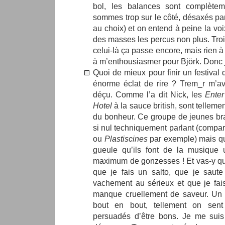
bol, les balances sont complètem
sommes trop sur le côté, désaxés par
au choix) et on entend à peine la vo
des masses les percus non plus. Tro
celui-là ça passe encore, mais rien à 
à m’enthousiasmer pour Björk. Donc 
Quoi de mieux pour finir un festiva
énorme éclat de rire ? Trem_r m’ava
déçu. Comme l’a dit Nick, les
Enter
Hotel
à la sauce british, sont tellem
du bonheur. Ce groupe de jeunes bra
si nul techniquement parlant (comp
ou
Plastiscines
par exemple) mais qu’
gueule qu’ils font de la musique
maximum de gonzesses ! Et vas-y que
que je fais un salto, que je saut
vachement au sérieux et que je fais
manque cruellement de saveur. Un vé
bout en bout, tellement on sen
persuadés d’être bons. Je me suis