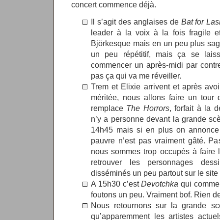
concert commence déjà.
Il s’agit des anglaises de
Bat for La
leader à la voix à la fois fragile e
Björkesque mais en un peu plus sag
un peu répétitif, mais ça se lai
commencer un après-midi par contre
pas ça qui va me réveiller.
Trem et Elixie arrivent et après av
méritée, nous allons faire un tou
remplace
The Horrors
, forfait à la
n’y a personne devant la grande scè
14h45 mais si en plus on annonce
pauvre n’est pas vraiment gâté. P
nous sommes trop occupés à faire l
retrouver les personnages des
disséminés un peu partout sur le site
A 15h30 c’est
Devotchka
qui commen
foutons un peu. Vraiment bof. Rien de
Nous retournons sur la grande sc
qu’apparemment les artistes actuels