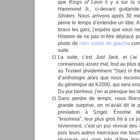
que
Kings of Leon
il y a sur la 
Hammond Jr.
, ci-devant guitari
Strokes
. Nous arrivons après 30 mi
peine le temps d’entendre un titre: Al
bravo les gars, j’espère que vous ne
Histoire de ne pas m’être déplacé po
photo de
mon voisin de gauche
comm
suite.
La suite, c’est
Just Jack
, et j’a
connaissais assez mal, tout au plus
au Truskel (évidemment “Starz in the
d’anthologie alors que nous recon
du générique de K2000, qui sera ensu
Du pur bonheur, j’en ai presque les 
Sans perdre de temps, nous filon
grande surprise, on m’avait dit le 
prestation à Sziget. Énorme d
“Insomnia”, leur plus gros hit à ce 
reviennent, c’est un pur revival de
puis leurs autres morceaux me touch
plusieurs qui sont loin d’être ma