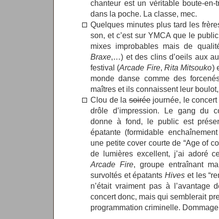
chanteur est un véritable boute-en-t
dans la poche. La classe, mec.
Quelques minutes plus tard les frèr
son, et c’est sur YMCA que le publi
mixes improbables mais de qualit
Braxe
,…) et des clins d’oeils aux a
festival (
Arcade Fire
,
Rita Mitsouko
) 
monde danse comme des forcenés
maîtres et ils connaissent leur boulot,
Clou de la
soirée
journée, le concert 
drôle d’impression. Le gang du c
donne à fond, le public est présent 
épatante (formidable enchaînement 
une petite cover courte de “Age of c
de lumières excellent, j’ai adoré 
Arcade Fire
, groupe entraînant ma
survoltés et épatants
Hives
et les “r
n’était vraiment pas à l’avantage
concert donc, mais qui semblerait pr
programmation criminelle. Dommage