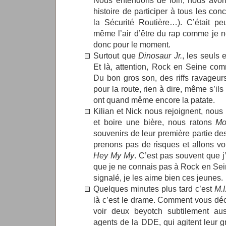
Nous entendons de loin, nous avons
histoire de participer à tous les co
la Sécurité Routière…). C’était pe
même l’air d’être du rap comme je n
donc pour le moment.
Surtout que
Dinosaur Jr.
, les seuls 
Et là, attention, Rock en Seine co
Du bon gros son, des riffs ravageur
pour la route, rien à dire, même s’ils
ont quand même encore la patate.
Kilian et Nick nous rejoignent, nou
et boire une bière, nous ratons
Mo
souvenirs de leur première partie d
prenons pas de risques et allons vo
Hey My My
. C’est pas souvent que j
que je ne connais pas à Rock en Sein
signalé, je les aime bien ces jeunes.
Quelques minutes plus tard c’est
M.I
là c’est le drame. Comment vous déc
voir deux beyotch subtilement au
agents de la DDE, qui agitent leur 