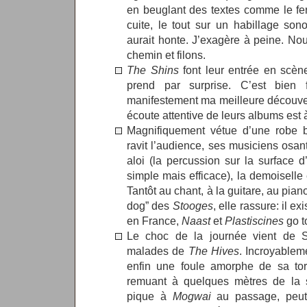
en beuglant des textes comme le fe
cuite, le tout sur un habillage s
aurait honte. J’exagère à peine. No
chemin et filons.
The Shins
font leur entrée en scèn
prend par surprise. C’est bien fi
manifestement ma meilleure découver
écoute attentive de leurs albums est à
Magnifiquement vétue d’une robe 
ravit l’audience, ses musiciens osan
aloi (la percussion sur la surface 
simple mais efficace), la demoiselle e
Tantôt au chant, à la guitare, au pia
dog” des
Stooges
, elle rassure: il e
en France,
Naast
et
Plastiscines
go t
Le choc de la journée vient de S
malades de
The Hives
. Incroyablemen
enfin une foule amorphe de sa tor
remuant à quelques mètres de la 
pique à
Mogwai
au passage, peut-