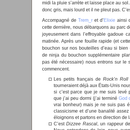
midi la pluie s’arrète et laisse place au sol…
donc gris, mais lourd et il ne pleut pas. C’e
Accompagné de
Trem_r
et d’
Elixie
ainsi 
cette dernière, nous débarquons au parc 
joyeusement dans l’effroyable gadoue c
matinée. Après une fouille rapide (et cett
bouchon sur nos bouteilles d’eau si bie
de ninja du bouchon supplémentaire plan
pas été nécessaire) nous entrons sur le s
commencent.
Les petits français de
Rock’n Roll
tourneraient déjà aux États-Unis nous
si c’est parce que je me suis levé
que j’ai peu dormi (j’ai terminé
God 
vrai bonheur) mais je ne suis pas ép
classicisme et d’une banalité asse
éloignons et partons en direction de 
C’est
Dizzee Rascal
, un rappeur de