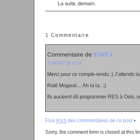
La suite, demain.
1 Commentaire
Commentaire de
fONfEk
25/8/2007 @ 22:53
Merci pour ce compte-rendu :) J’attends la 
Raté Mogwaï… Ah la la.. ;)
Ils auraient dû programmer RES à Oslo, on
Flux
des commentaires de ce post
•
RSS
Sorry, the comment form is closed at this ti