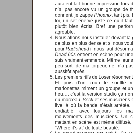
auraient fait bonne impression lors 
n’ai pas encore vu un groupe de fra
donnent, je zappe
Phoenix
, tant pis.
foi, un set énervé juste ce qu’il fa
plutôt bien écrits. Bref une perfo
agréable.
Nous allons nous installer devant la 
de plus en plus dense et si nous vou
pour
Radiohead
il nous faut désorm
Dead 60s
entrent en scène pour une
suis vraiment emmerdé. Même leur sin
peu sorti de ma torpeur, ne m’a p
aussitôt après.
Les premiers riffs de Loser résonnent
Et puis d’un coup le soufflé 
marionettes miment un groupe et un
heu…, c’est la version studio ça no
du morceau,
Beck
et ses musiciens 
live là où la bande s’était arrètée.
endiablé, avec toujours les ma
mouvements des musiciens. Un cou
mettant en scène est même diffusé, 
“Where it’s at” de toute beauté.