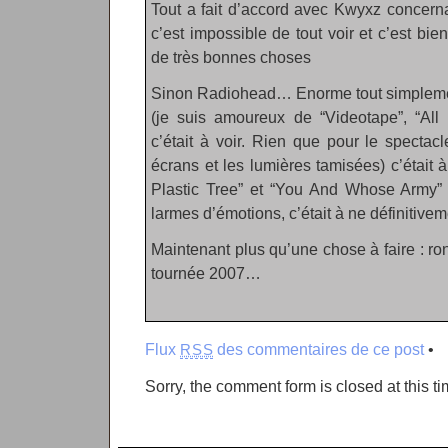
Tout a fait d’accord avec Kwyxz concern
c’est impossible de tout voir et c’est b
de très bonnes choses
Sinon Radiohead… Enorme tout simplement
(je suis amoureux de “Videotape”, “All 
c’était à voir. Rien que pour le spectac
écrans et les lumières tamisées) c’était à
Plastic Tree” et “You And Whose Army” 
larmes d’émotions, c’était à ne définitivem
Maintenant plus qu’une chose à faire : ron
tournée 2007…
Flux
des commentaires de ce post
•
RSS
Sorry, the comment form is closed at this ti