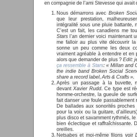
en compagnie de l’ami Stevesse qui avait 
Nous démarrons avec
Broken Soci
que leur prestation, malheureus
intégralité sous une pluie battante, 
C’est un fait, les canadiens me to
Stars
l’an dernier voici maintenant 
me falloir au plus vite découvrir la
sonne un peu comme les deux com
vraiment agréable à entendre et en
alors que demander de plus ?
Edit:
ça ressemble à Stars
: « Millan and
the indie band Broken Social Scen
share a record label, Arts & Crafts ».
Après un passage à la buvette, n
devant
Xavier Rudd
. Ce type est ré
homme-orchestre, la gueule de surfe
fait danser une foule passablement 
De ballades aux sonorités proche
pour la voix ou la guitare, d’ailleu
plus disco et savamment rythmés, l
bien éclectique et raffraîchissante.
oreilles.
Netsabes et moi-même filons voir