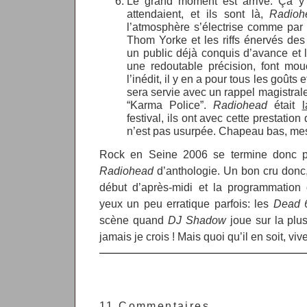
Le grand moment est arrivé. Ça y
attendaient, et ils sont là,
Radioh
l’atmosphère s’électrise comme par
Thom Yorke et les riffs énervés des
un public déjà conquis d’avance et
une redoutable précision, font mo
l’inédit, il y en a pour tous les goûts
sera servie avec un rappel magistral
“Karma Police”.
Radiohead
était
l
festival, ils ont avec cette prestatio
n’est pas usurpée. Chapeau bas, mes
Rock en Seine 2006 se termine donc p
Radiohead
d’anthologie. Un bon cru donc, 
début d’après-midi et la programmation
yeux un peu erratique parfois: les
Dead 
scène quand
DJ Shadow
joue sur la plus
jamais je crois ! Mais quoi qu’il en soit, v
11 Commentaires