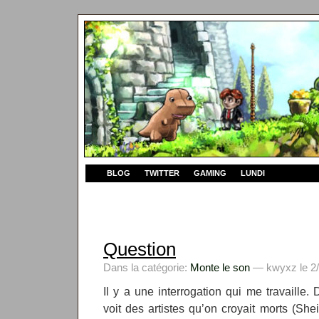
BLOG
TWITTER
GAMING
LUNDI
Question
Dans la catégorie:
Monte le son
— kwyxz le 2/
Il y a une interrogation qui me travaille.
voit des artistes qu’on croyait morts (Sh