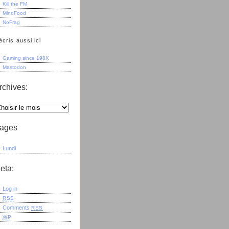
Kill the FM
MindFood
NoFrag
écris aussi ici
Gaming since 198X
Mastodon
rchives:
ages
Lundi
eta:
Log in
RSS
Comments
RSS
WP