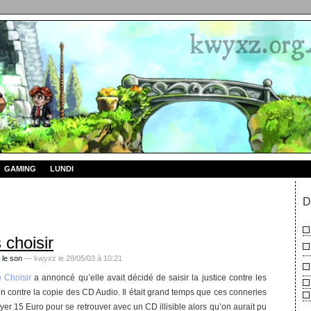
GAMING
LUNDI
D
choisir
 le son
— kwyxz le 28/05/03 à 10:21
 Choisir
a annoncé qu’elle avait décidé de saisir la justice contre les
ion contre la copie des CD Audio. Il était grand temps que ces conneries
er 15 Euro pour se retrouver avec un CD illisible alors qu’on aurait pu