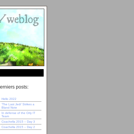
erniers posts:
Hello 2022
‘The Last Jedi’ Strikes a
Bland Note
In defense of the Orly IT
Team
Coachella 2015 – Day 3
Coachella 2015 – Day 2