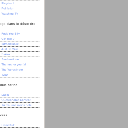
Playskool
Pol fiction
Watching TV
logs dans le désordre
Fuck You Billy
Got milk ?
Intraordinaire
Just Be Wise
Sskizo
Stochastique
The further you fall
The Wordslinger
Tyran
omic strips
Lapin !
Questionable Content
Tu mourras moins bête
ivers
GameKult