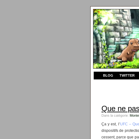
BLOG
TWITTER
Que ne pas 
Dans la catégorie:
Monte
Ça y est, l’
UFC – Que
dispositifs de protect
cessent, parce que pay