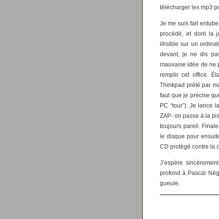
télécharger les mp3 p
Je me suis fait entube
procèdé, et dont la j
illisible sur un ordina
devant, je ne dis p
mauvaise idée de ne pl
remplir cet office. 
Thinkpad prèté par ma b
faut que je précise q
PC “tour”). Je lance 
ZAP- on passe à la pist
toujours pareil. Final
le disque pour ensuit
CD protègé contre la co
J’espère sincèrement
profond à Pascal Nègre
gueule.