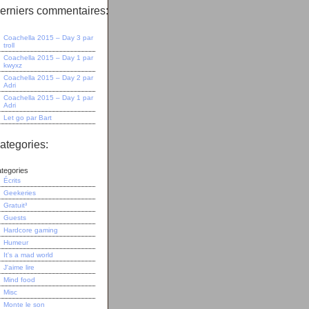
erniers commentaires:
Coachella 2015 – Day 3
par
troll
Coachella 2015 – Day 1
par
kwyxz
Coachella 2015 – Day 2
par
Adri
Coachella 2015 – Day 1
par
Adri
Let go
par
Bart
ategories:
tegories
Écrits
Geekeries
Gratuit³
Guests
Hardcore gaming
Humeur
It's a mad world
J'aime lire
Mind food
Misc
Monte le son