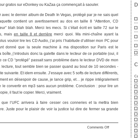
D
our gratos sur eDonkey ou KaZaa ça commençait à saouler.
r avec le dernier album de Death In Vegas, protègé par je ne sais quel
aquette contient un avertissement au dos en taille 8 “Attention, CD
teur” blah blah blah. Merci les mecs. Si c’était écrit en taille 72 sur le
as, mais
en taille 8 et derrière
merci quoi. Ma mini-chaîne ayant la
us vouloir lire les CD Audio, j’ai pris l’habitude d’utiliser mon PC pour
Étant donné que la seule machine à ma disposition sur Paris est le
oîte, j’introduis donc la galette dans le lecteur de ce portable (oui, il
ue ce CD “protègé” passait sans problème dans le lecteur DVD de mon
C
la lecture, tout semble bien se passer quand au bout de 10 secondes -
e suivante. Et idem ensuite. J’essaye avec 5 softs de lecture différents,
Ca
ement en désespoir de cause, je lance grip, et… je rippe intégralement
e le convertir en mp3 sans aucun problème. Conclusion : pour lire un
pie, il faut le copier. Merci, vraiment.
 que l’UFC arrivera à faire cesser ces conneries et la mettra bien
. Juste pour le plaisir de voir la justice lui dire de fermer sa grande
on
Comments Off
Que