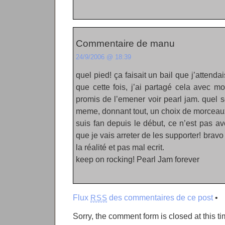
Commentaire de manu
24/9/2006 @ 18:39
quel pied! ça faisait un bail que j’attenda
que cette fois, j’ai partagé cela avec mo
promis de l’emener voir pearl jam. quel set
meme, donnant tout, un choix de morceaux
suis fan depuis le début, ce n’est pas 
que je vais arreter de les supporter! bravo p
la réalité et pas mal ecrit.
keep on rocking! Pearl Jam forever
Flux
des commentaires de ce post
•
RSS
Sorry, the comment form is closed at this ti