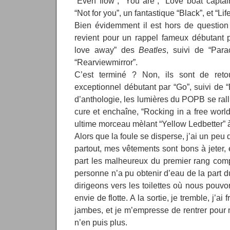
“Even flow”, “You are”, “Love boat captain
“Not for you”, un fantastique “Black”, et “Li
Bien évidemment il est hors de question 
revient pour un rappel fameux débutant p
love away” des
Beatles
, suivi de “Para
“Rearviewmirror”.
C’est terminé ? Non, ils sont de ret
exceptionnel débutant par “Go”, suivi de “
d’anthologie, les lumières du POPB se ral
cure et enchaîne, “Rocking in a free worl
ultime morceau mèlant “Yellow Ledbetter” à
Alors que la foule se disperse, j’ai un peu d
partout, mes vêtements sont bons à jeter, e
part les malheureux du premier rang comp
personne n’a pu obtenir d’eau de la part d
dirigeons vers les toilettes où nous pouvon
envie de flotte. A la sortie, je tremble, j’ai
jambes, et je m’empresse de rentrer pour m
n’en puis plus.