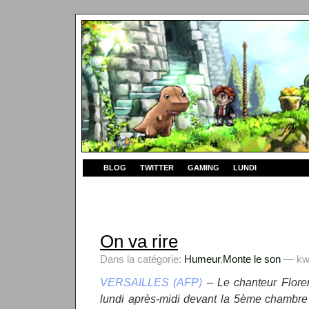
BLOG
TWITTER
GAMING
LUNDI
On va rire
Dans la catégorie:
Humeur
,
Monte le son
— kwy
VERSAILLES (AFP)
– Le chanteur Flore
lundi après-midi devant la 5ème chambre 