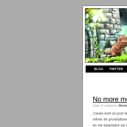
BLOG
TWITTER
No more m
Dans la catégorie:
Monte
J’avais écrit un post l
même de prosélytisme
en me balandant sur l