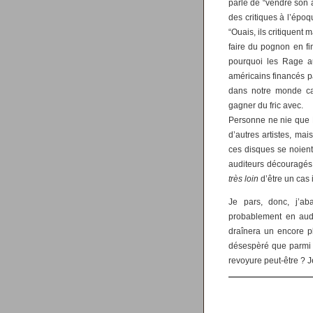
parle de “vendre son â
des critiques à l’épo
“Ouais, ils critiquent 
faire du pognon en fi
pourquoi les Rage au
américains financés 
dans notre monde cap
gagner du fric avec.
Personne ne nie que 
d’autres artistes, mai
ces disques se noien
auditeurs découragés 
très loin
d’être un cas i
Je pars, donc, j’a
probablement en audi
draînera un encore pl
désespèré que parmi c
revoyure peut-être ? J