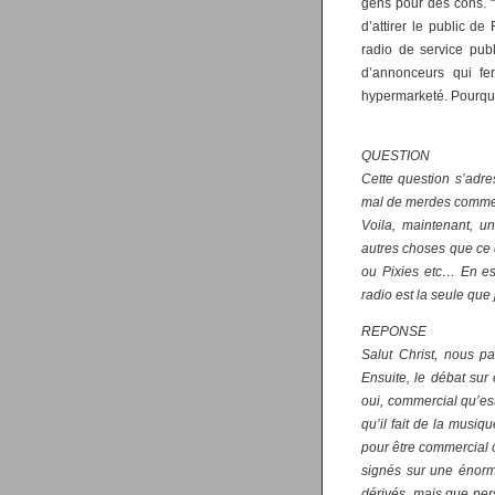
gens pour des cons. “
d’attirer le public 
radio de service pu
d’annonceurs qui fer
hypermarketé. Pourquo
QUESTION
Cette question s’adre
mal de merdes commer
Voila, maintenant, 
autres choses que ce
ou Pixies etc… En es
radio est la seule que 
REPONSE
Salut Christ, nous p
Ensuite, le débat su
oui, commercial qu’e
qu’il fait de la musiq
pour être commercial 
signés sur une énorm
dérivés, mais que per