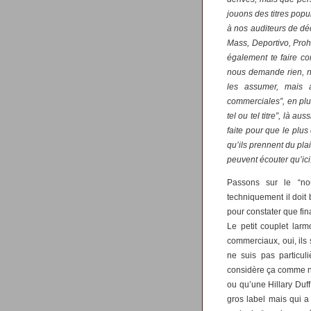
jouons des titres popu
à nos auditeurs de déc
Mass, Deportivo, Proh
également te faire 
nous demande rien, no
les assumer, mais 
commerciales”, en plus
tel ou tel titre”, là a
faite pour que le plus
qu’ils prennent du plai
peuvent écouter qu’ici
Passons sur le “no
techniquement il doit 
pour constater que f
Le petit couplet larm
commerciaux, oui, ils 
ne suis pas particul
considère ça comme no
ou qu’une Hillary Duf
gros label mais qui a