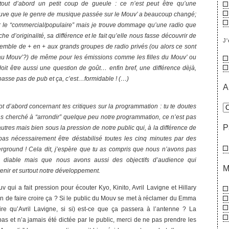
tout d’abord un petit coup de gueule : ce n’est peut être qu’une
ouve que le genre de musique passée sur le Mouv’ a beaucoup changé;
ur le “commercial/populaire” mais je trouve dommage qu’une radio que
he d’originalité, sa différence et le fait qu’elle nous fasse découvrir de
J'
emble de + en + aux grands groupes de radio privés (ou alors ce sont
au Mouv’?) de même pour les émissions comme les filles du Mouv’ ou
doit être aussi une question de goût… enfin bref, une différence dèjà,
passe pas de pub et ça, c’est…formidable ! (…)
A
mot d’abord concernant tes critiques sur la programmation : tu te doutes
s cherché à “arrondir” quelque peu notre programmation, ce n’est pas
P
tres mais bien sous la pression de notre public qui, à la différence de
 pas nécessairement être déstabilisé toutes les cinq minutes par des
ground ! Cela dit, j’espère que tu as compris que nous n’avons pas
diable mais que nous avons aussi des objectifs d’audience qui
M
enir et surtout notre développement.
v qui a fait pression pour écouter Kyo, Kinito, Avril Lavigne et Hillary
on de faire croire ça ? Si le public du Mouv se met à réclamer du Emma
re qu’Avril Lavigne, si si) est-ce que ça passera à l’antenne ? La
as et n’a jamais été dictée par le public, merci de ne pas prendre les