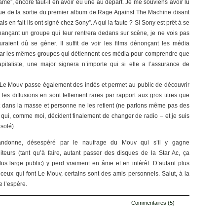
me”, encore faut-il en avoir eu une au départ. Je me souviens avoir lu
que de la sortie du premier album de Rage Against The Machine disant
mais en fait ils ont signé chez Sony”. A qui la faute ? Si Sony est prêt à se
nançant un groupe qui leur rentrera dedans sur scène, je ne vois pas
raient dû se gèner. Il suffit de voir les films dénonçant les média
par les mêmes groupes qui détiennent ces média pour comprendre que
italiste, une major signera n’importe qui si elle a l’assurance de
Le Mouv passe également des indés et permet au public de découvrir
s les diffusions en sont tellement rares par rapport aux gros titres que
t dans la masse et personne ne les retient (ne parlons même pas des
qui, comme moi, décident finalement de changer de radio – et je suis
solé).
bandonne, désespèré par le naufrage du Mouv qui s’il y gagne
teurs (tant qu’à faire, autant passer des disques de la Star Ac, ça
us large public) y perd vraiment en âme et en intérêt. D’autant plus
eux qui font Le Mouv, certains sont des amis personnels. Salut, à la
e l’espère.
Commentaires (5)