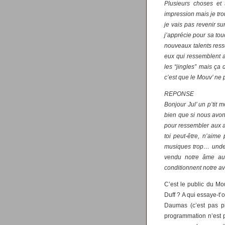
Plusieurs choses et 
impression mais je tr
je vais pas revenir s
j’apprécie pour sa touc
nouveaux talents ress
eux qui ressemblent 
les “jingles” mais ça 
c’est que le Mouv’ ne 
REPONSE
Bonjour Jul’ un p’tit 
bien que si nous avon
pour ressembler aux au
toi peut-être, n’aime
musiques trop… under
vendu notre âme au 
conditionnent notre av
C’est le public du Mou
Duff ? A qui essaye-t’
Daumas (c’est pas pi
programmation n’est p