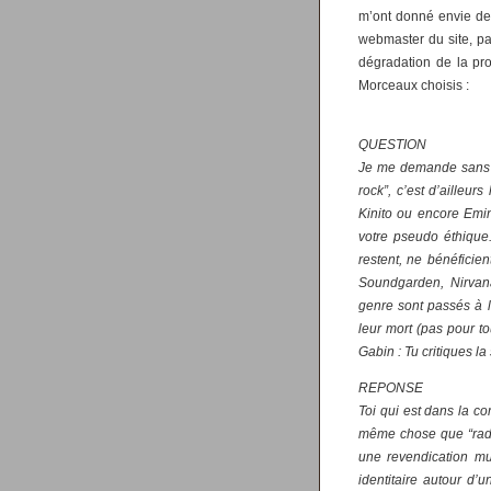
m’ont donné envie de r
webmaster du site, pa
dégradation de la pr
Morceaux choisis :
QUESTION
Je me demande sans c
rock”, c’est d’ailleur
Kinito ou encore Emin
votre pseudo éthique.
restent, ne bénéficie
Soundgarden, Nirvan
genre sont passés à l
leur mort (pas pour to
Gabin : Tu critiques l
REPONSE
Toi qui est dans la co
même chose que “radio
une revendication mu
identitaire autour d’u