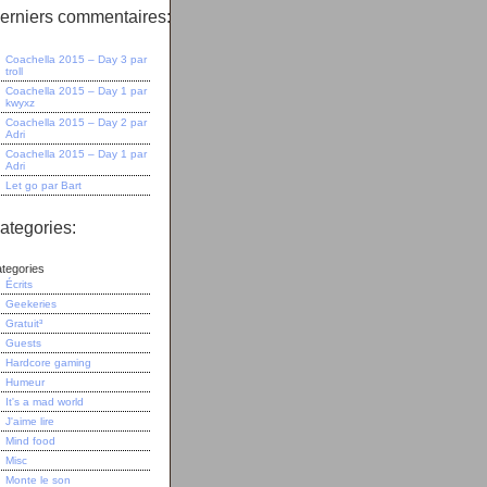
erniers commentaires:
Coachella 2015 – Day 3
par
troll
Coachella 2015 – Day 1
par
kwyxz
Coachella 2015 – Day 2
par
Adri
Coachella 2015 – Day 1
par
Adri
Let go
par
Bart
ategories:
tegories
Écrits
Geekeries
Gratuit³
Guests
Hardcore gaming
Humeur
It's a mad world
J'aime lire
Mind food
Misc
Monte le son