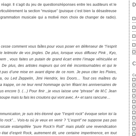
D
éagir. Il s’agit du jeu de questions/réponses entre les auditeurs et le
rticulièrement la section “musique” (puisque c’est bien la désastreuse
ogrammation musicale qui a motivé mon choix de changer de radio).
esse comment vous faîtes pour vous poser en défenseur de “l’esprit
s le leitmotiv de vos jingles. De plus, lorsque vous diffusez Pink , Kyo,
em , vous faites un putain de grand écart entre l’image véhiculée et
C
 De plus, des artistes majeurs qui ont été incontournables et qui le
nt pas d’une mise en avant digne de ce nom. Je peux citer les Pixies,
Ca
a, ou Led Zeppelin, Jimi Hendrix, les Doors… Tout ces maîtres du
a trappe, on ne leur rend hommage qu’en fêtant les anniversaires de
us encore !). (…) Pour finir , je vous laisse une “phrase” de M.C Jean
a soupe mais tu fais les croutons qui vont avec. A+ et sans rancune…
mmunication, je suis très étonné que “l’esprit rock” évoque selon toi la
 rock”… Vois-tu où je veux en venir ? “L’esprit” ne suppose pas pas
sicale estampillée “pure Rock’n Roll” mais plutôt une revendication
n état d’esprit Rock, autrement dit, une certaine impertinence, en tout