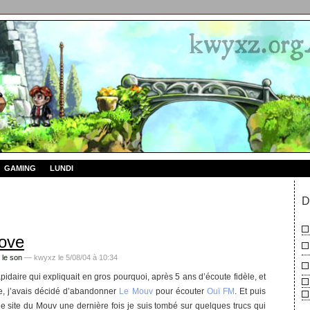
GAMING
LUNDI
D
ove
 le son
— kwyxz le 5/08/04 à 10:34
apidaire qui expliquait en gros pourquoi, après 5 ans d’écoute fidèle, et
, j’avais décidé d’abandonner
Le Mouv
pour écouter
Ouï FM
. Et puis
e site du Mouv une dernière fois je suis tombé sur quelques trucs qui