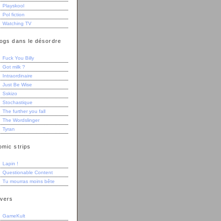
Playskool
Pol fiction
Watching TV
logs dans le désordre
Fuck You Billy
Got milk ?
Intraordinaire
Just Be Wise
Sskizo
Stochastique
The further you fall
The Wordslinger
Tyran
omic strips
Lapin !
Questionable Content
Tu mourras moins bête
ivers
GameKult