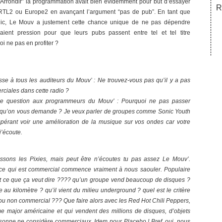
Arrondir” la programmation avait bien évidemment pour but d’essayer
R
de RTL2 ou Europe2 en avançant l’argument “pas de pub”. En tant que
blic, Le Mouv a justement cette chance unique de ne pas dépendre
aient pression pour que leurs pubs passent entre tel et tel titre
i ne pas en profiter ?
sse à tous les auditeurs du Mouv’ : Ne trouvez-vous pas qu’il y a pas
ciales dans cette radio ?
une question aux programmeurs du Mouv’ : Pourquoi ne pas passer
 qu’on vous demande ? Je veux parler de groupes comme Sonic Youth
pérant voir une amélioration de la musique sur vos ondes car votre
j’écoute.
assons les Pixies, mais peut être n’écoutes tu pas assez Le Mouv’.
r ce qui est commercial commence vraiment à nous saouler. Populaire
st ce que ça veut dire ???? qu’un groupe vend beaucoup de disques ?
ue au kilomètre ? qu’il vient du milieu underground ? quel est le critère
ou non commercial ??? Que faire alors avec les Red Hot Chili Peppers,
e major américaine et qui vendent des millions de disques, d’objets
sonne ne considère commerciaux. Idem pour Placebo ! Bref, oui, nous