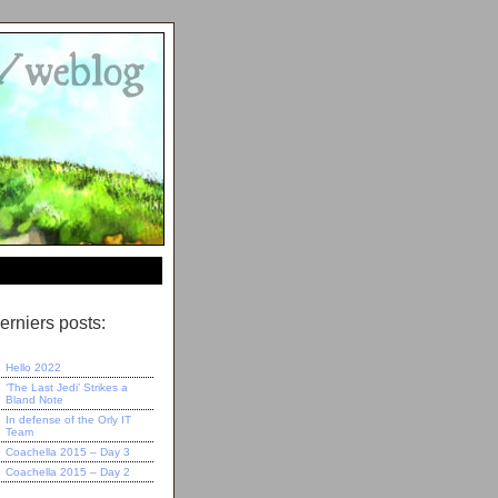
erniers posts:
Hello 2022
‘The Last Jedi’ Strikes a
Bland Note
In defense of the Orly IT
Team
Coachella 2015 – Day 3
Coachella 2015 – Day 2