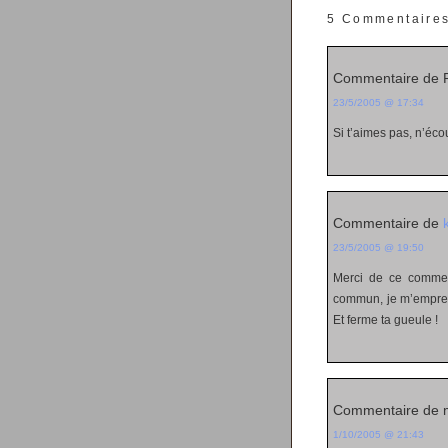
5 Commentaire
Commentaire de P
23/5/2005 @ 17:34
Si t’aimes pas, n’éco
Commentaire de
23/5/2005 @ 19:50
Merci de ce comment
commun, je m’empress
Et ferme ta gueule !
Commentaire de 
1/10/2005 @ 21:43