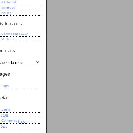
Kill the FM
MindFood
NoFrag
écris aussi ici
Gaming since 198X
Mastodon
rchives:
ages
Lundi
eta:
Log in
RSS
Comments
RSS
WP