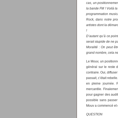
cas, un positionnemen
la bande FM ! Voilà la
programmation musical
Rock, dans notre pr
artistes dont la démar
!
D’autant qu’à ce point
serait stupide de ne p
Moralité : On peut êtr
grand nombre, cela ne
Le Mouv, un positionne
général sur le reste 
contraire. Oui, diffu
passait, c’était rebe
en pleine journée. P
mercantile. Finalemen
pour gagner des audit
possible sans passer 
Mouv a commencé et co
QUESTION