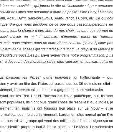
laires et accessibles, qui jouent le rôle de “locomotives” pour permettre
ouvrir des titres que personne d’autre ne passe : Bloc Party, I Monster,
om, AqME, Avril, Babylon Circus, Jean-François Coen, etc. Ce qui doit
comprendre que nous décidons de ce que nous passons, personne ne
us avons la chance d’être libre de nos choix, ce qui nous permet de
aussi d’avoir du mal à admettre d’entendre parler de “merdes
, cela nous replace dans un autre débat, celui du “j’aime / j’aime pas
ussi interminable et sans grand intérêt sur le fond. La playlist du Mouv’ est
 d’auditeurs possibles puissent rentrer dans notre programmation, puis
sir à découvrir des morceaux rares, plus radicaux, en tout cas, qu’ils ne
.
us passons les Pixies” d’une mauvaise foi hallucinante – oui,
bien y avoir un titre des Pixies qui passe tous les 36 du mois en effet –
inalement, l’énervement commence à gagner notre ami webmaster.
oyant sur les Red Hot et Placebo est limite pathétique, oui, ils sont
sont populaires, ils n’ont plus grand chose de “rebelles” ou d’indies, je
ièrement fan, mais ils ont toujours leur place sur Le Mouv – et je
rmal étant donné d’où ils viennent. Largement plus normal qu’un Kyo
f, au hasard. Un groupe qui vend des millions de disques, signe sur un
 une identité propre a tout à fait sa place sur Le Mouv. Le webmaster