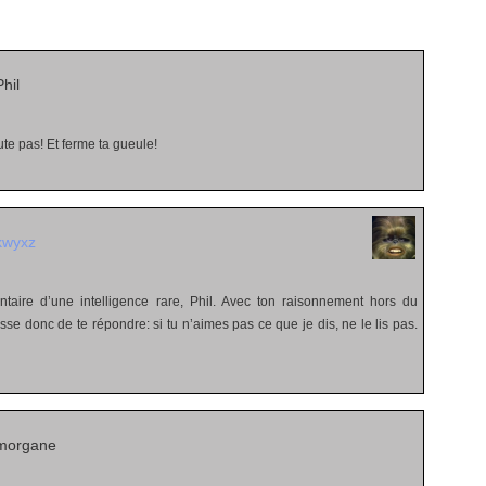
s
hil
ute pas! Et ferme ta gueule!
kwyxz
aire d’une intelligence rare, Phil. Avec ton raisonnement hors du
e donc de te répondre: si tu n’aimes pas ce que je dis, ne le lis pas.
morgane