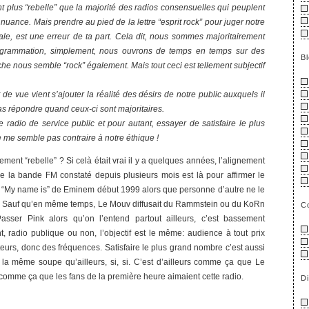
t plus “rebelle” que la majorité des radios consensuelles qui peuplent
 nuance. Mais prendre au pied de la lettre “esprit rock” pour juger notre
e, est une erreur de ta part. Cela dit, nous sommes majoritairement
ogrammation, simplement, nous ouvrons de temps en temps sur des
B
che nous semble “rock” également. Mais tout ceci est tellement subjectif
 de vue vient s’ajouter la réalité des désirs de notre public auxquels il
as répondre quand ceux-ci sont majoritaires.
e radio de service public et pour autant, essayer de satisfaire le plus
 me semble pas contraire à notre éthique !
ment “rebelle” ? Si celà était vrai il y a quelques années, l’alignement
de la bande FM constaté depuis plusieurs mois est là pour affirmer le
ser “My name is” de Eminem début 1999 alors que personne d’autre ne le
lle. Sauf qu’en même temps, Le Mouv diffusait du Rammstein ou du KoRn
C
asser Pink alors qu’on l’entend partout ailleurs, c’est bassement
t, radio publique ou non, l’objectif est le même: audience à tout prix
eurs, donc des fréquences. Satisfaire le plus grand nombre c’est aussi
la même soupe qu’ailleurs, si, si. C’est d’ailleurs comme ça que Le
mme ça que les fans de la première heure aimaient cette radio.
D