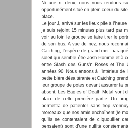
Ni une ni deux, nous nous rendons sur
opportunément situé en plein coeur du site 
place.
Le jour J, arrivé sur les lieux pile à l’heure
je suis rejoint 15 minutes plus tard par
voir au loin le groupe se faire tirer le po
de son bus. A vue de nez, nous reconn
Catching, l’espèce de grand mec baraqué
soleil qui semble être Josh Homme et à c
entre Slash des Guns’n Roses et The U
années 90. Nous entrons à l’intérieur de l
petite bière désaltérante et Catching pren
leur groupe de potes devant assurrer la pr
absent. Les Eagles of Death Metal vont d
place de cette première partie. Un prog
permettra de patienter sans trop s’ennu
morceaux que nos amis enchaînent (le mot
qu’ils se contentaient de cliquouiller d
pensaient) sont d’une nullité consternan