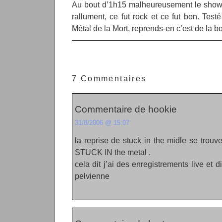
Au bout d’1h15 malheureusement le show 
rallument, ce fut rock et ce fut bon. Test
Métal de la Mort, reprends-en c’est de la b
7 Commentaires
Commentaire de hookie
31/8/2006 @ 15:07
la reprise de stuck in the midle se trouv
STUCK IN the metal .
cela dit j’ai des enregistrements live et 
pelvienne