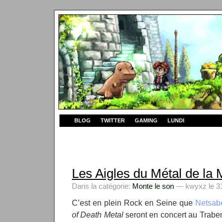
BLOG
TWITTER
GAMING
LUNDI
Les Aigles du Métal de la 
Dans la catégorie:
Monte le son
— kwyxz le 31
C’est en plein Rock en Seine que
Netsab
of Death Metal
seront en concert au Traben