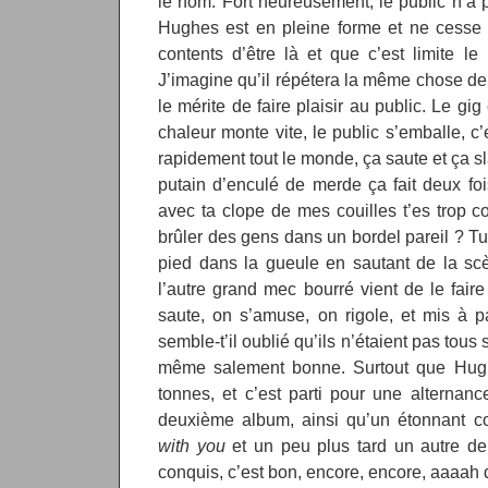
le nom. Fort heureusement, le public n’a 
Hughes est en pleine forme et ne cesse d
contents d’être là et que c’est limite le
J’imagine qu’il répétera la même chose d
le mérite de faire plaisir au public. Le 
chaleur monte vite, le public s’emballe, c
rapidement tout le monde, ça saute et ça s
putain d’enculé de merde ça fait deux fo
avec ta clope de mes couilles t’es trop c
brûler des gens dans un bordel pareil ? Tu 
pied dans la gueule en sautant de la sc
l’autre grand mec bourré vient de le fai
saute, on s’amuse, on rigole, et mis à p
semble-t’il oublié qu’ils n’étaient pas tous
même salement bonne. Surtout que Hugh
tonnes, et c’est parti pour une alternanc
deuxième album, ainsi qu’un étonnant 
with you
et un peu plus tard un autre d
conquis, c’est bon, encore, encore, aaaah 