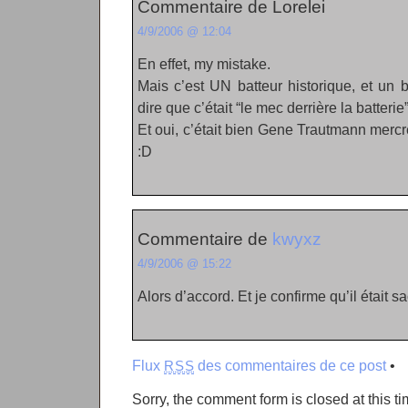
Commentaire de Lorelei
4/9/2006 @ 12:04
En effet, my mistake.
Mais c’est UN batteur historique, et un 
dire que c’était “le mec derrière la batterie”
Et oui, c’était bien Gene Trautmann merc
:D
Commentaire de
kwyxz
4/9/2006 @ 15:22
Alors d’accord. Et je confirme qu’il était s
Flux
des commentaires de ce post
•
RSS
Sorry, the comment form is closed at this ti