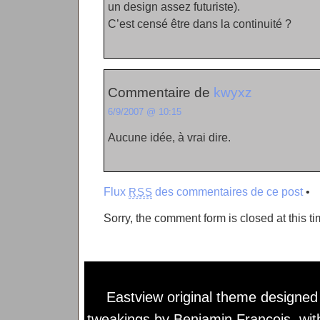
un design assez futuriste).
C’est censé être dans la continuité ?
Commentaire de
kwyxz
6/9/2007 @ 10:15
Aucune idée, à vrai dire.
Flux
des commentaires de ce post
•
RSS
Sorry, the comment form is closed at this ti
Eastview original theme designe
tweakings by
Benjamin François
, wi