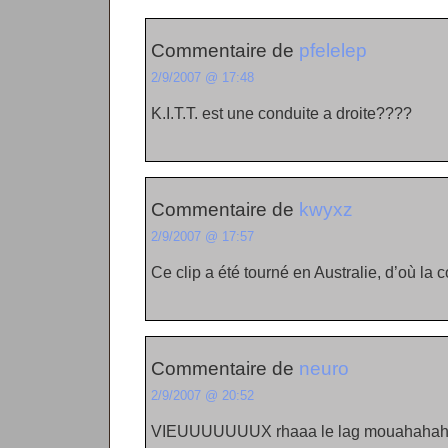
Commentaire de
pfelelep
2/9/2007 @ 17:48
K.I.T.T. est une conduite a droite????
Commentaire de
kwyxz
2/9/2007 @ 17:57
Ce clip a été tourné en Australie, d’où la c
Commentaire de
neuro
2/9/2007 @ 20:52
VIEUUUUUUUX rhaaa le lag mouahahaha