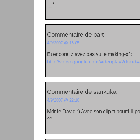
-_-‘
Commentaire de bart
4/9/2007 @ 13:05
Et encore, z’avez pas vu le making-of :
http://video.google.com/videoplay?doc
Commentaire de sankukai
4/9/2007 @ 22:10
Mdr le David :) Avec son clip tt pourri il 
^^