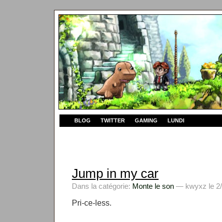
BLOG
TWITTER
GAMING
LUNDI
Jump in my car
Dans la catégorie:
Monte le son
— kwyxz le 2/
Pri-ce-less.