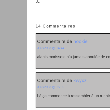
3…
14 Commentaires
Commentaire de
hookie
30/8/2008 @ 14:44
alanis morissete n’a jamais annulée de conc
Commentaire de
kwyxz
30/8/2008 @ 15:05
Là ça commence à ressembler à un runni