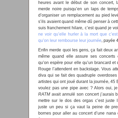
heures avant le début de son concert, l
merde noire puisqu’en un laps de temps p
d’organiser un remplacement au pied levé
s’ils avaient quand même dû penser à cett
suis franchement hilare, c’est quand je vo
ne voir qu’elle hurler à la mort que c’est
qu’on leur rembourse leur journée
, payée 4
Enfin merde quoi les gens, ça fait deux ans
même quand elle assure ses concerts e
qu’on espère pour elle qu’un brancard et 
Rouge l’attendent en backstage. Vous att
diva qui se fait des quadruple overdoses 
artistes qui ont joué durant la journée, 45
voulez pas une pipe avec ? Alors oui, je
RATM
avait annulé son concert j’aurais b
mettre sur le dos des orgas c’est juste
juste un peu si ça vaut la peine de pre
bornes pour aller au concert d’une nana 