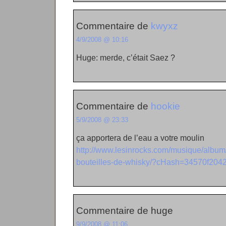
Commentaire de
kwyxz
4/9/2008 @ 10:16
Huge: merde, c’était Saez ?
Commentaire de
hookie
5/9/2008 @ 23:33
ça apportera de l’eau a votre moulin
http://www.lesinrocks.com/musique/albu
bouteilles-de-whisky/?cHash=34570f204
Commentaire de huge
9/9/2008 @ 11:06