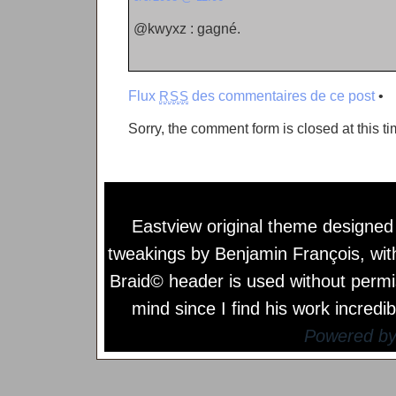
@kwyxz : gagné.
Flux
des commentaires de ce post
•
RSS
Sorry, the comment form is closed at this ti
Eastview original theme designe
tweakings by
Benjamin François
, wi
Braid© header is used without permi
mind since I find his work incredib
Powered b