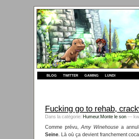
BLOG
TWITTER
GAMING
LUNDI
Fucking go to rehab, crac
Dans la catégorie:
Humeur
,
Monte le son
— kwy
Comme prévu,
Amy Winehouse
a annul
Seine
. Là où ça devient franchement cocas