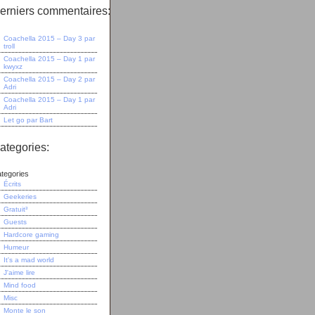
erniers commentaires:
Coachella 2015 – Day 3
par
troll
Coachella 2015 – Day 1
par
kwyxz
Coachella 2015 – Day 2
par
Adri
Coachella 2015 – Day 1
par
Adri
Let go
par
Bart
ategories:
tegories
Écrits
Geekeries
Gratuit³
Guests
Hardcore gaming
Humeur
It's a mad world
J'aime lire
Mind food
Misc
Monte le son