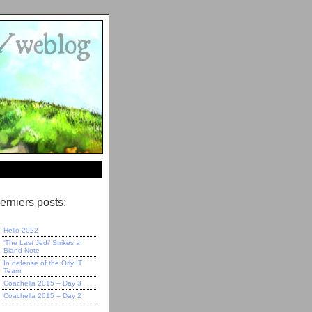
erniers posts:
Hello 2022
‘The Last Jedi’ Strikes a
Bland Note
In defense of the Orly IT
Team
Coachella 2015 – Day 3
Coachella 2015 – Day 2