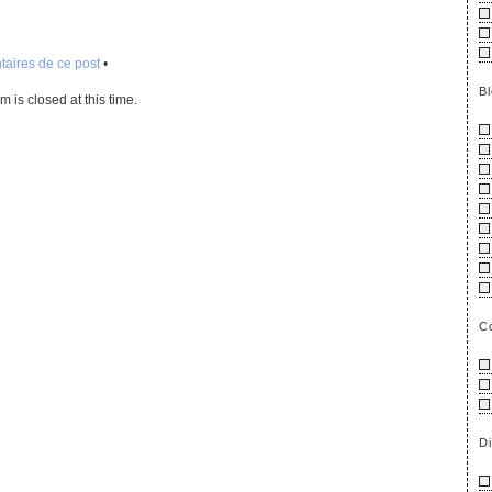
aires de ce post
•
B
 is closed at this time.
C
D