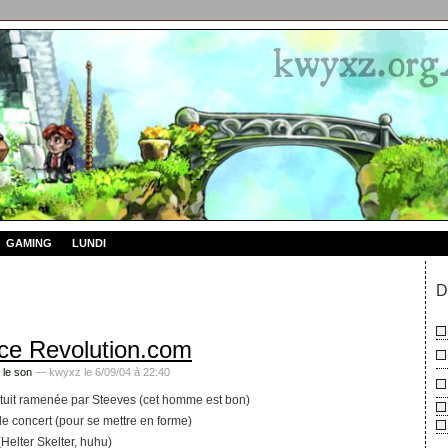
GAMING
LUNDI
D
e Revolution.com
 le son
— kwyxz le 6/09/04 à 22:40
atuit ramenée par Steeves (cet homme est bon)
e concert (pour se mettre en forme)
(Helter Skelter, huhu)