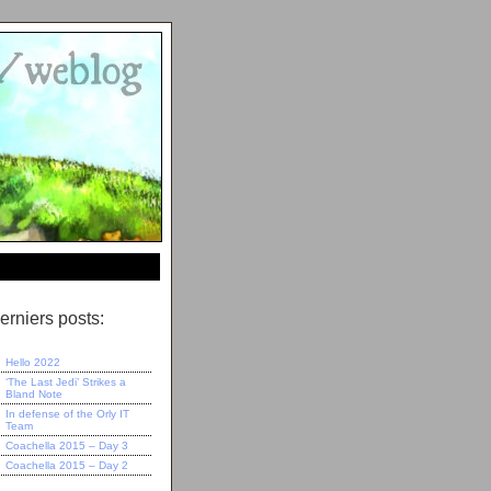
erniers posts:
Hello 2022
‘The Last Jedi’ Strikes a
Bland Note
In defense of the Orly IT
Team
Coachella 2015 – Day 3
Coachella 2015 – Day 2