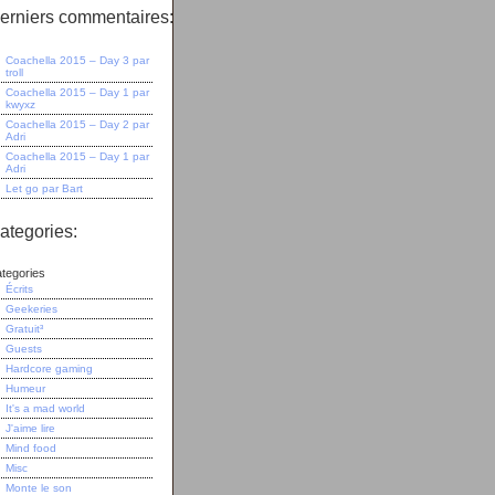
erniers commentaires:
Coachella 2015 – Day 3
par
troll
Coachella 2015 – Day 1
par
kwyxz
Coachella 2015 – Day 2
par
Adri
Coachella 2015 – Day 1
par
Adri
Let go
par
Bart
ategories:
tegories
Écrits
Geekeries
Gratuit³
Guests
Hardcore gaming
Humeur
It's a mad world
J'aime lire
Mind food
Misc
Monte le son