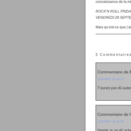
connaissance de la mis
ROCK’N ROLL FRIDAY
VENDREDI 28 SEPTE
Mais qu’est-ce que j’ai
5 Commentaire
Commentaire de E
12/6/2007 @ 10:27
T’aurais pas dû autant
Commentaire de 
12/6/2007 @ 15:20
Simple, tu as dû ach