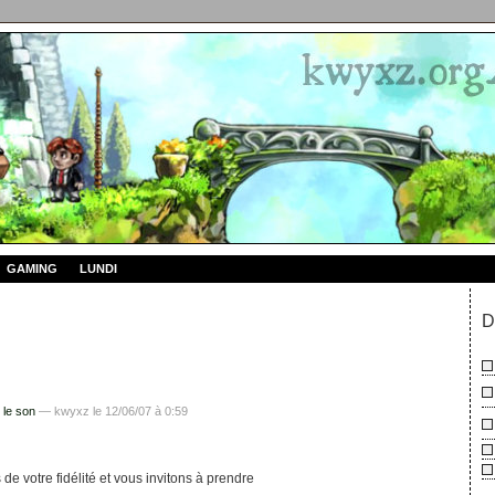
GAMING
LUNDI
D
 le son
— kwyxz le 12/06/07 à 0:59
e votre fidélité et vous invitons à prendre