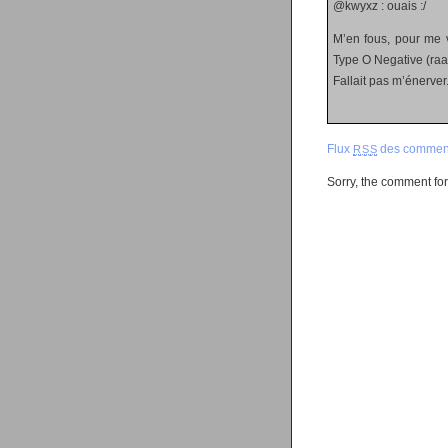
@kwyxz : ouais :/
M’en fous, pour me v
Type O Negative (raaa
Fallait pas m’énerver
Flux
des comment
RSS
Sorry, the comment form