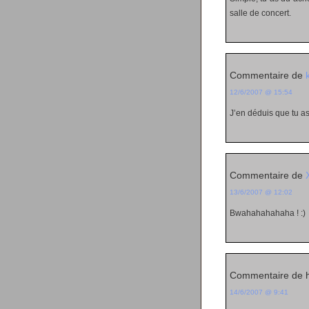
salle de concert.
Commentaire de
12/6/2007 @ 15:54
J’en déduis que tu a
Commentaire de
13/6/2007 @ 12:02
Bwahahahahaha ! :)
Commentaire de 
14/6/2007 @ 9:41