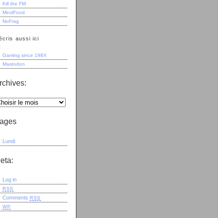
Kill the FM
MindFood
NoFrag
écris aussi ici
Gaming since 198X
Mastodon
rchives:
ages
Lundi
eta:
Log in
RSS
Comments
RSS
WP