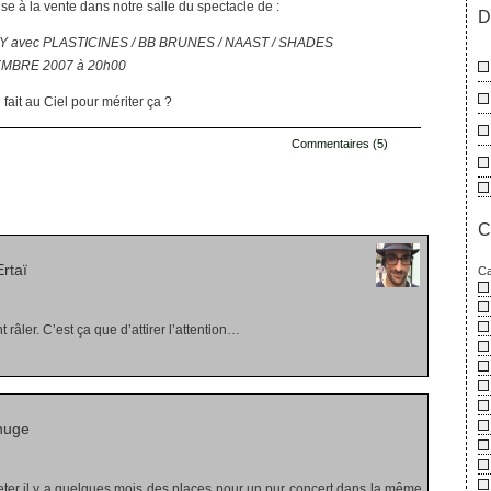
e à la vente dans notre salle du spectacle de :
D
 avec PLASTICINES / BB BRUNES / NAAST / SHADES
MBRE 2007 à 20h00
 fait au Ciel pour mériter ça ?
Commentaires (5)
s
C
rtaï
Ca
 râler. C’est ça que d’attirer l’attention…
huge
eter il y a quelques mois des places pour un pur concert dans la même