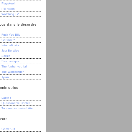
Playskool
Pol fiction
Watching TV
logs dans le désordre
Fuck You Billy
Got milk ?
Intraordinaire
Just Be Wise
Sskizo
Stochastique
The further you fall
The Wordslinger
Tyran
omic strips
Lapin !
Questionable Content
Tu mourras moins bête
ivers
GameKult