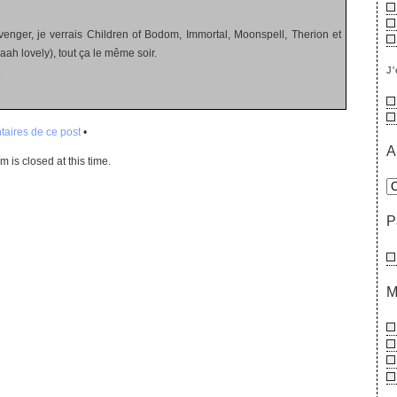
enger, je verrais Children of Bodom, Immortal, Moonspell, Therion et
ah lovely), tout ça le même soir.
J'
.
aires de ce post
•
A
 is closed at this time.
P
M