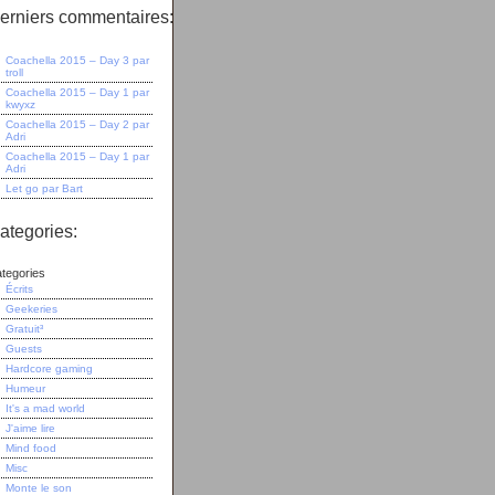
erniers commentaires:
Coachella 2015 – Day 3
par
troll
Coachella 2015 – Day 1
par
kwyxz
Coachella 2015 – Day 2
par
Adri
Coachella 2015 – Day 1
par
Adri
Let go
par
Bart
ategories:
tegories
Écrits
Geekeries
Gratuit³
Guests
Hardcore gaming
Humeur
It's a mad world
J'aime lire
Mind food
Misc
Monte le son