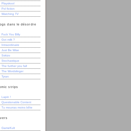
Playskool
Pol fiction
Watching TV
logs dans le désordre
Fuck You Billy
Got milk ?
Intraordinaire
Just Be Wise
Sskizo
Stochastique
The further you fall
The Wordslinger
Tyran
omic strips
Lapin !
Questionable Content
Tu mourras moins bête
ivers
GameKult