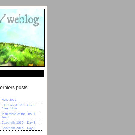
erniers posts:
Hello 2022
‘The Last Jedi’ Strikes a
Bland Note
In defense of the Orly IT
Team
Coachella 2015 – Day 3
Coachella 2015 – Day 2