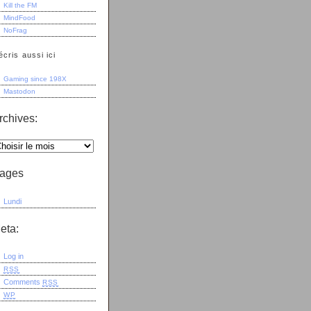
Kill the FM
MindFood
NoFrag
écris aussi ici
Gaming since 198X
Mastodon
rchives:
ages
Lundi
eta:
Log in
RSS
Comments
RSS
WP