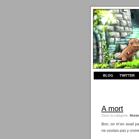
BLOG
TWITTER
A mort
Dans la catégorie:
Monte
Bon, on m’en avait p
ne voulais pas y croire