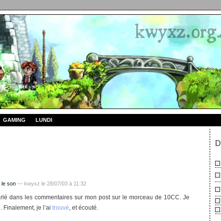
GAMING
LUNDI
D
 le son
— kwyxz le 28/07/03 à 11:32
arlé dans les commentaires sur mon post sur le morceau de 10CC. Je
. Finalement, je l’ai
trouvé
, et écouté.