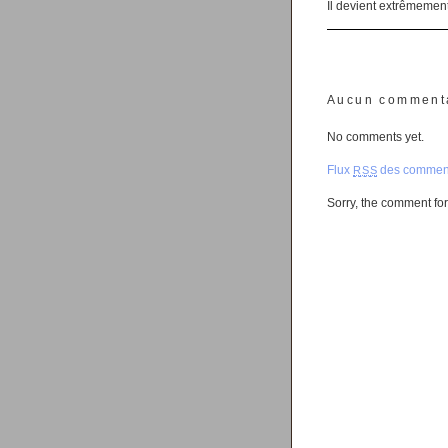
Il devient extrêmement 
Aucun comment
No comments yet.
Flux
des comment
RSS
Sorry, the comment form