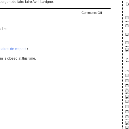
urgent de faire taire Avril Lavigne.
D
on
Comments Off
A
mort
aire
aires de ce post
•
 is closed at this time.
C
Ca