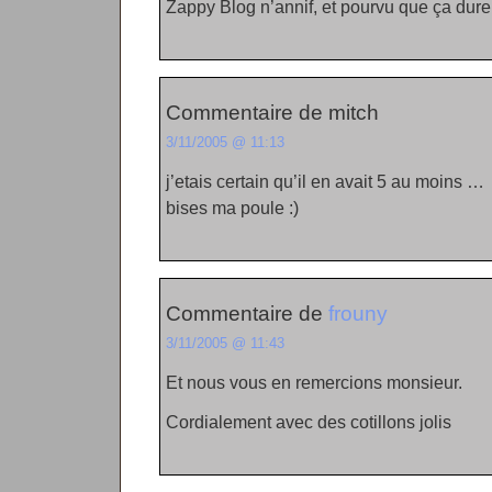
Zappy Blog n’annif, et pourvu que ça dure
Commentaire de mitch
3/11/2005 @ 11:13
j’etais certain qu’il en avait 5 au moins …
bises ma poule :)
Commentaire de
frouny
3/11/2005 @ 11:43
Et nous vous en remercions monsieur.
Cordialement avec des cotillons jolis