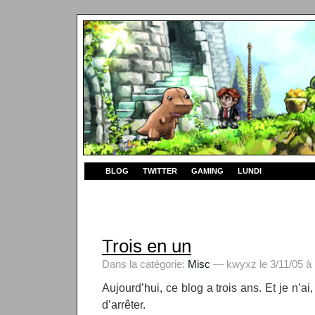
BLOG
TWITTER
GAMING
LUNDI
Trois en un
Dans la catégorie:
Misc
— kwyxz le 3/11/05 à 
Aujourd’hui, ce blog a trois ans. Et je n’ai, 
d’arrêter.