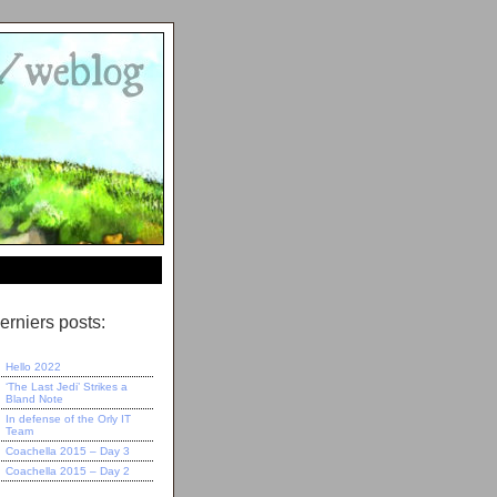
erniers posts:
Hello 2022
‘The Last Jedi’ Strikes a
Bland Note
In defense of the Orly IT
Team
Coachella 2015 – Day 3
Coachella 2015 – Day 2