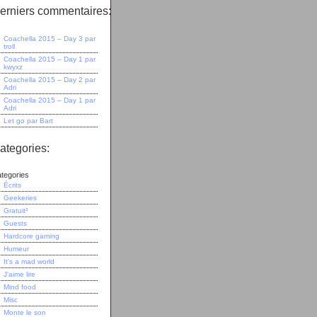
erniers commentaires:
Coachella 2015 – Day 3
par
troll
Coachella 2015 – Day 1
par
kwyxz
Coachella 2015 – Day 2
par
Adri
Coachella 2015 – Day 1
par
Adri
Let go
par
Bart
ategories:
tegories
Écrits
Geekeries
Gratuit³
Guests
Hardcore gaming
Humeur
It's a mad world
J'aime lire
Mind food
Misc
Monte le son