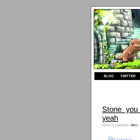
BLOG
TWITTER
Stone you 
yeah
Dans la catégorie:
Misc
—