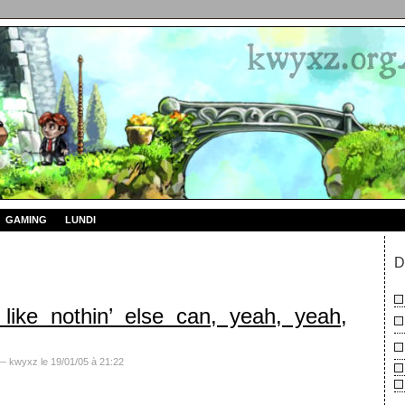
GAMING
LUNDI
D
like nothin’ else can, yeah, yeah,
 kwyxz le 19/01/05 à 21:22