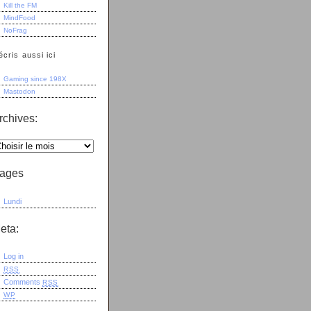
Kill the FM
MindFood
NoFrag
écris aussi ici
Gaming since 198X
Mastodon
rchives:
ages
Lundi
eta:
Log in
RSS
Comments
RSS
WP