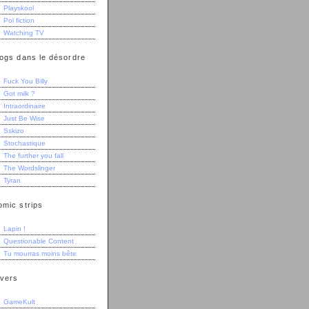
Playskool
Pol fiction
Watching TV
logs dans le désordre
Fuck You Billy
Got milk ?
Intraordinaire
Just Be Wise
Sskizo
Stochastique
The further you fall
The Wordslinger
Tyran
omic strips
Lapin !
Questionable Content
Tu mourras moins bête
ivers
GameKult