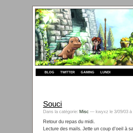
BLOG
TWITTER
GAMING
LUNDI
Souci
Dans la catégorie:
Misc
— kwyxz le 3/09/03 à
Retour du repas du midi.
Lecture des mails. Jette un coup d’oeil à sa