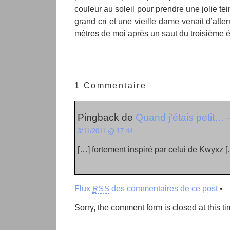
couleur au soleil pour prendre une jolie tei
grand cri et une vieille dame venait d’atte
mètres de moi après un saut du troisième 
1 Commentaire
Pingback de
Quand j’étais petit…
3/11/2011 @ 17:44
[…] fortement inspiré par celui de Kwyxz 
Flux
des commentaires de ce post
•
RSS
Sorry, the comment form is closed at this ti