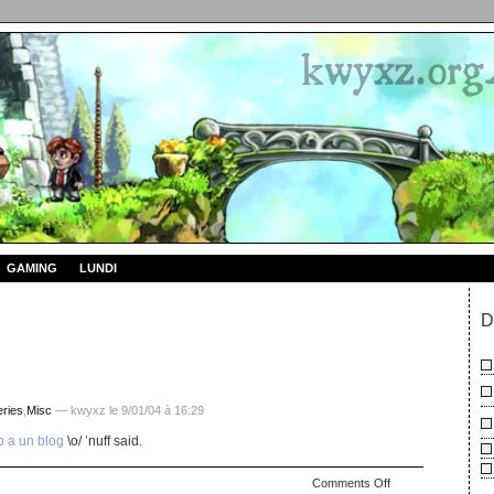
GAMING
LUNDI
D
ries
,
Misc
— kwyxz le 9/01/04 à 16:29
 a un blog
\o/ ’nuff said.
on
Comments Off