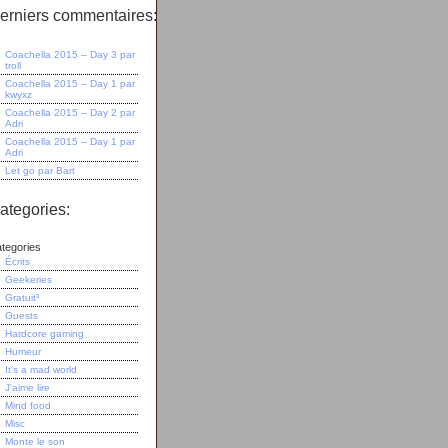
erniers commentaires:
Coachella 2015 – Day 3
par
troll
Coachella 2015 – Day 1
par
kwyxz
Coachella 2015 – Day 2
par
Adri
Coachella 2015 – Day 1
par
Adri
Let go
par
Bart
ategories:
tegories
Écrits
Geekeries
Gratuit³
Guests
Hardcore gaming
Humeur
It's a mad world
J'aime lire
Mind food
Misc
Monte le son