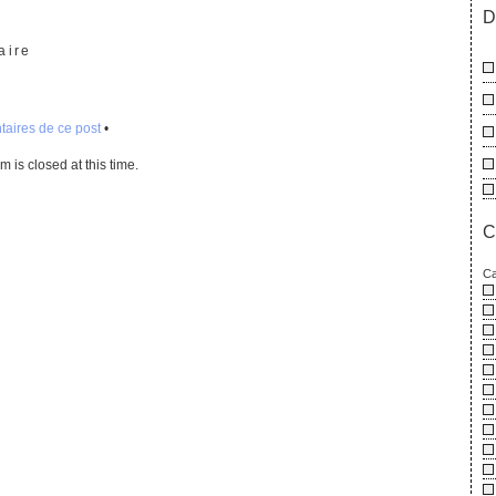
Omfg
D
aire
aires de ce post
•
 is closed at this time.
C
Ca