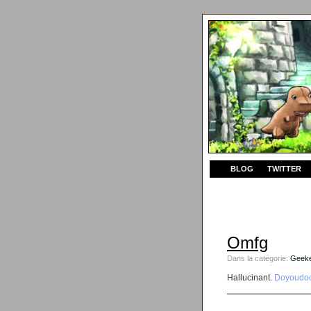
BLOG
TWITTER
Omfg
Dans la catégorie:
Geeke
Hallucinant.
Doyoudoo