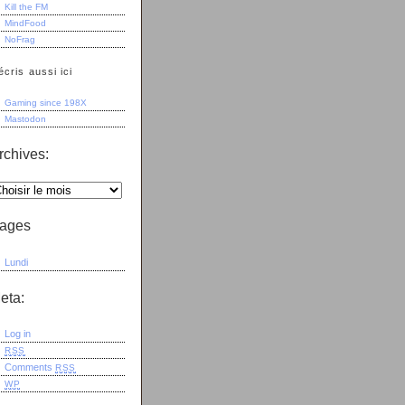
Kill the FM
MindFood
NoFrag
écris aussi ici
Gaming since 198X
Mastodon
rchives:
ages
Lundi
eta:
Log in
RSS
Comments
RSS
WP