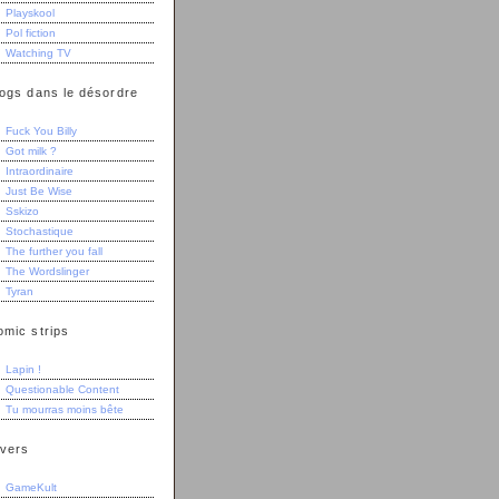
Playskool
Pol fiction
Watching TV
logs dans le désordre
Fuck You Billy
Got milk ?
Intraordinaire
Just Be Wise
Sskizo
Stochastique
The further you fall
The Wordslinger
Tyran
omic strips
Lapin !
Questionable Content
Tu mourras moins bête
ivers
GameKult