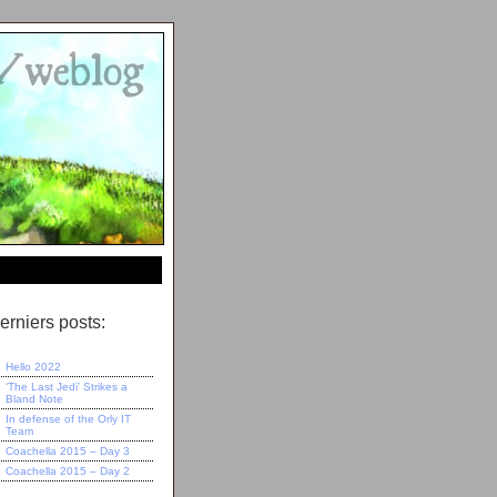
erniers posts:
Hello 2022
‘The Last Jedi’ Strikes a
Bland Note
In defense of the Orly IT
Team
Coachella 2015 – Day 3
Coachella 2015 – Day 2