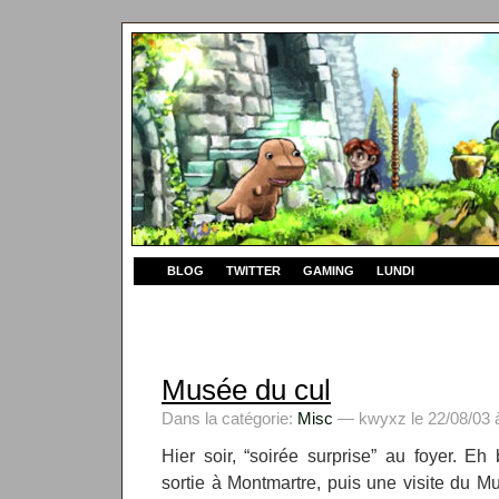
BLOG
TWITTER
GAMING
LUNDI
Musée du cul
Dans la catégorie:
Misc
— kwyxz le 22/08/03 
Hier soir, “soirée surprise” au foyer. Eh 
sortie à Montmartre, puis une visite du Mu