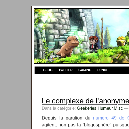
BLOG
TWITTER
GAMING
LUNDI
Le complexe de l’anonym
Dans la catégorie:
Geekeries
,
Humeur
,
Misc
— 
Depuis la parution du
numéro 49 de Ch
agitent, non pas la “blogosphère” puisqu