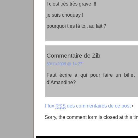
! c’est très très grave !!!
je suis choquay !
pourquoi t’es là toi, au fait ?
Commentaire de Zib
30/11/2008 @ 14:27
Faut écrire à qui pour faire un billet
d’Amandine?
Flux
des commentaires de ce post
•
RSS
Sorry, the comment form is closed at this ti