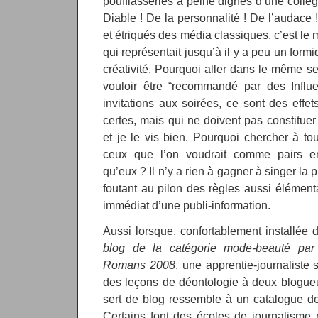
pouffiasseries à peine dignes d’une collég
Diable ! De la personnalité ! De l’audace !
et étriqués des média classiques, c’est le 
qui représentait jusqu’à il y a peu un form
créativité. Pourquoi aller dans le même 
vouloir être “recommandé par des Influe
invitations aux soirées, ce sont des eff
certes, mais qui ne doivent pas constitue
et je le vis bien. Pourquoi chercher à to
ceux que l’on voudrait comme pairs e
qu’eux ? Il n’y a rien à gagner à singer la 
foutant au pilon des règles aussi élémenta
immédiat d’une publi-information.
Aussi lorsque, confortablement installée 
blog de la catégorie mode-beauté par 
Romans 2008
, une apprentie-journaliste
des leçons de déontologie à deux blogueus
sert de blog ressemble à un catalogue d
Certains font des écoles de journalisme 