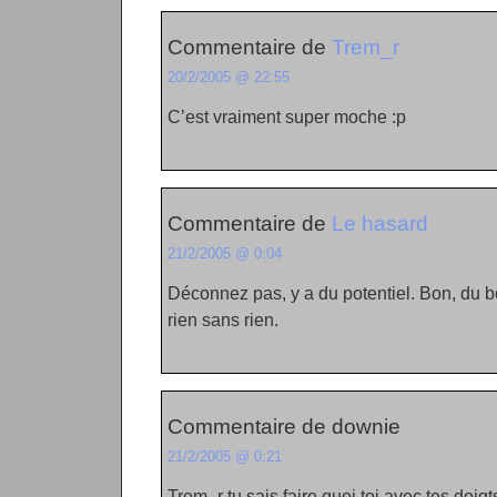
Commentaire de
Trem_r
20/2/2005 @ 22:55
C’est vraiment super moche :p
Commentaire de
Le hasard
21/2/2005 @ 0:04
Déconnez pas, y a du potentiel. Bon, du b
rien sans rien.
Commentaire de downie
21/2/2005 @ 0:21
Trem_r tu sais faire quoi toi avec tes doigt