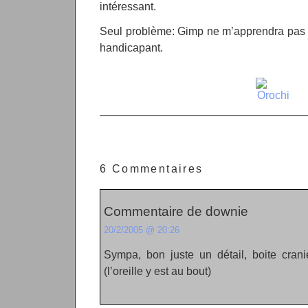
intéressant.
Seul problème: Gimp ne m’apprendra pas à
handicapant.
6 Commentaires
Commentaire de downie
20/2/2005 @ 20:26
Sympa, bon juste un détail, boite cran
(l’oreille y est au bout)