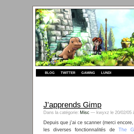
BLOG
TWITTER
GAMING
LUNDI
J’apprends Gimp
Dans la catégorie:
Misc
— kwyxz le 20/02/05 
Depuis que j’ai ce scanner (merci encore
les diverses fonctionnalités de
The G