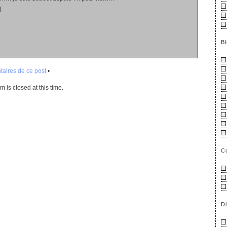
(
B
aires de ce post
•
 is closed at this time.
C
D