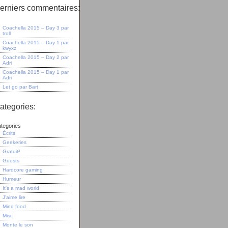
erniers commentaires:
Coachella 2015 – Day 3
par
troll
Coachella 2015 – Day 1
par
kwyxz
Coachella 2015 – Day 2
par
Adri
Coachella 2015 – Day 1
par
Adri
Let go
par
Bart
ategories:
tegories
Écrits
Geekeries
Gratuit³
Guests
Hardcore gaming
Humeur
It's a mad world
J'aime lire
Mind food
Misc
Monte le son