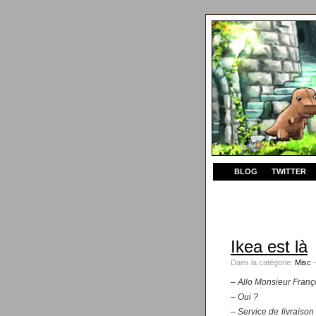
BLOG
TWITTER
Ikea est là
Dans la catégorie:
Misc
—
– Allo Monsieur Franç
– Oui ?
– Service de livraiso