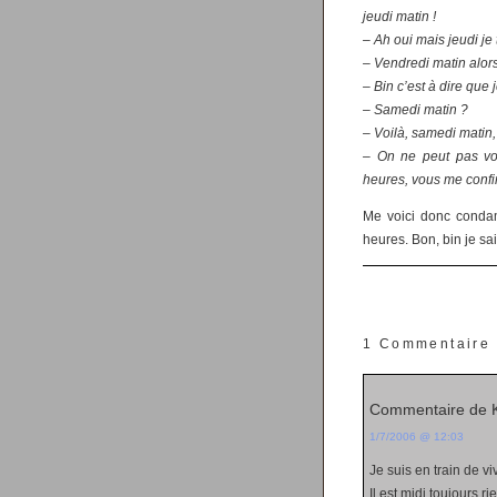
jeudi matin !
– Ah oui mais jeudi je
– Vendredi matin alor
– Bin c’est à dire que 
– Samedi matin ?
– Voilà, samedi matin,
– On ne peut pas vou
heures, vous me confi
Me voici donc condam
heures. Bon, bin je sai
1 Commentaire
Commentaire de 
1/7/2006 @ 12:03
Je suis en train de v
Il est midi,toujours 