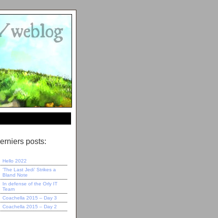
erniers posts:
Hello 2022
‘The Last Jedi’ Strikes a
Bland Note
In defense of the Orly IT
Team
Coachella 2015 – Day 3
Coachella 2015 – Day 2