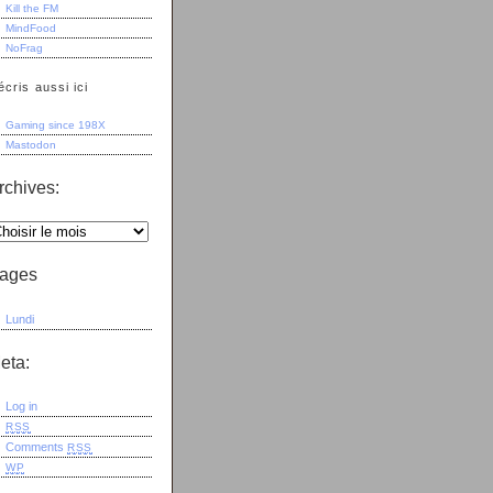
Kill the FM
MindFood
NoFrag
écris aussi ici
Gaming since 198X
Mastodon
rchives:
ages
Lundi
eta:
Log in
RSS
Comments
RSS
WP