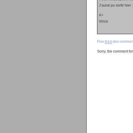
J’aurai pu sortir hier :
A+
Vince
Flux
des comment
RSS
Sorry, the comment form