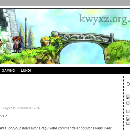
GAMING
LUNDI
D
 kwyxz le 12/10/04 à 17:26
ois ?
n Ikea, bonjour, nous avons reçu votre commande et pouvons vous livrer