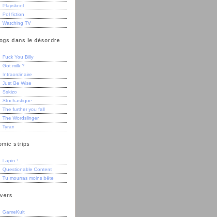
Playskool
Pol fiction
Watching TV
logs dans le désordre
Fuck You Billy
Got milk ?
Intraordinaire
Just Be Wise
Sskizo
Stochastique
The further you fall
The Wordslinger
Tyran
omic strips
Lapin !
Questionable Content
Tu mourras moins bête
ivers
GameKult