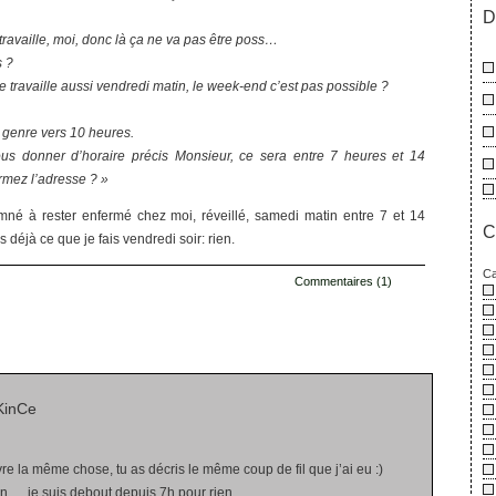
D
 travaille, moi, donc là ça ne va pas être poss…
s ?
je travaille aussi vendredi matin, le week-end c’est pas possible ?
 genre vers 10 heures.
s donner d’horaire précis Monsieur, ce sera entre 7 heures et 14
rmez l’adresse ? »
né à rester enfermé chez moi, réveillé, samedi matin entre 7 et 14
C
s déjà ce que je fais vendredi soir: rien.
Ca
Commentaires (1)
KinCe
ivre la même chose, tu as décris le même coup de fil que j’ai eu :)
rien…. je suis debout depuis 7h pour rien….