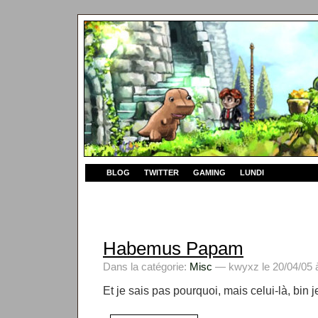
BLOG
TWITTER
GAMING
LUNDI
Habemus Papam
Dans la catégorie:
Misc
— kwyxz le 20/04/05 
Et je sais pas pourquoi, mais celui-là, bin 