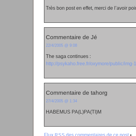
Très bon post en effet, merci de l’avoir p
Commentaire de Jé
22/4/2005 @ 9:08
The saga continues :
http://psykaho.free.fr/oxymore/public/im
Commentaire de tahorg
27/4/2005 @ 1:34
HABEMUS PA(L)PA(TI)M
Flux
des commentaires de ce post
•
RSS