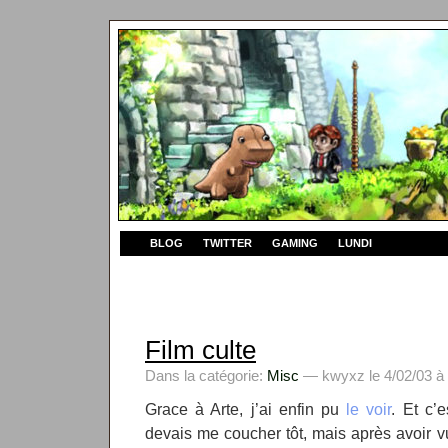
BLOG
TWITTER
GAMING
LUNDI
Film culte
Dans la catégorie:
Misc
— kwyxz le 4/02/03 à 
Grace à Arte, j’ai enfin pu
le voir
. Et c’e
devais me coucher tôt, mais après avoir vu