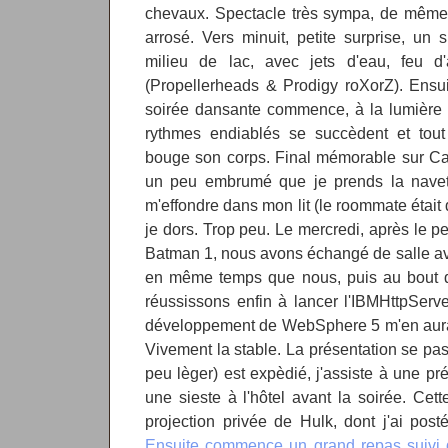
chevaux. Spectacle très sympa, de même 
arrosé. Vers minuit, petite surprise, un
milieu de lac, avec jets d'eau, feu d'
(Propellerheads & Prodigy roXorZ). Ensuite
soirée dansante commence, à la lumière d
rythmes endiablés se succèdent et tout
bouge son corps. Final mémorable sur Capit
un peu embrumé que je prends la navette
m'effondre dans mon lit (le roommate était 
je dors. Trop peu. Le mercredi, après le pet
Batman 1, nous avons échangé de salle av
en même temps que nous, puis au bout d
réussissons enfin à lancer l'IBMHttpServ
développement de WebSphere 5 m'en aura v
Vivement la stable. La présentation se pas
peu lèger) est expèdié, j'assiste à une pré
une sieste à l'hôtel avant la soirée. Ce
projection privée de Hulk, dont j'ai pos
Ensuite commence un grand repas suivi 