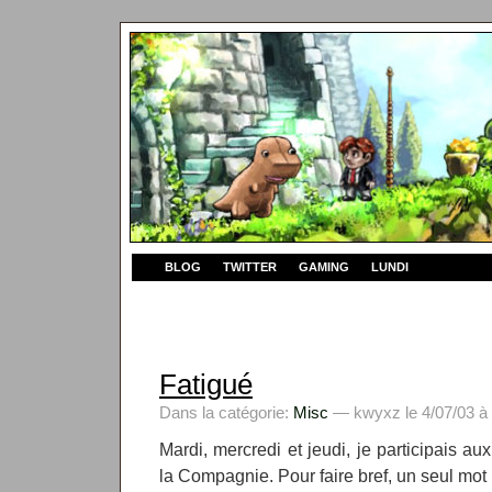
BLOG
TWITTER
GAMING
LUNDI
Fatigué
Dans la catégorie:
Misc
— kwyxz le 4/07/03 à
Mardi, mercredi et jeudi, je participais au
la Compagnie. Pour faire bref, un seul mot :