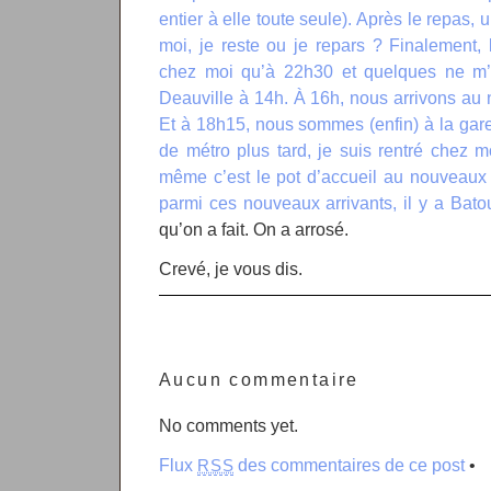
entier à elle toute seule). Après le repas,
moi, je reste ou je repars ? Finalement, 
chez moi qu’à 22h30 et quelques ne m’
Deauville à 14h. À 16h, nous arrivons au
Et à 18h15, nous sommes (enfin) à la gar
de métro plus tard, je suis rentré chez mo
même c’est le pot d’accueil au nouveaux 
parmi ces nouveaux arrivants, il y a
Bato
qu’on a fait. On a arrosé.
Crevé, je vous dis.
Aucun commentaire
No comments yet.
Flux
des commentaires de ce post
•
RSS