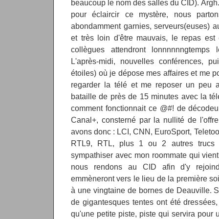
beaucoup le nom des salles du CID). Argh. 
pour éclaircir ce mystère, nous parto
abondamment garnies, serveurs(euses) au 
et très loin d'être mauvais, le repas est
collègues attendront lonnnnnngtemps l
L'après-midi, nouvelles conférences, pu
étoiles) où je dépose mes affaires et me p
regarder la télé et me reposer un peu a
bataille de près de 15 minutes avec la té
comment fonctionnait ce @#! de décodeur 
Canal+, consterné par la nullité de l'off
avons donc : LCI, CNN, EuroSport, Teletoon
RTL9, RTL, plus 1 ou 2 autres trucs s
sympathiser avec mon roommate qui vient d
nous rendons au CID afin d'y rejoind
emmèneront vers le lieu de la première soi
à une vingtaine de bornes de Deauville. Su
de gigantesques tentes ont été dressées, l
qu'une petite piste, piste qui servira pou