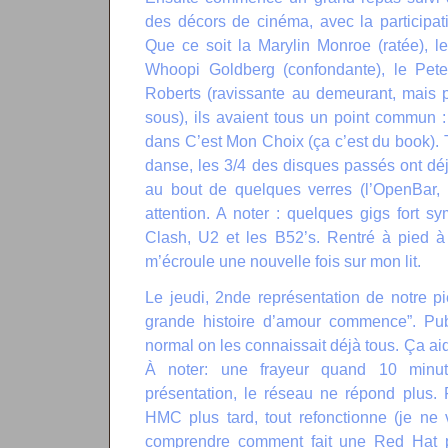
des décors de cinéma, avec la participat
Que ce soit la Marylin Monroe (ratée), le
Whoopi Goldberg (confondante), le Pete
Roberts (ravissante au demeurant, mais 
sous), ils avaient tous un point commun :
dans C’est Mon Choix (ça c’est du book). T
danse, les 3/4 des disques passés ont déjà
au bout de quelques verres (l’OpenBar, ç
attention. A noter : quelques gigs fort 
Clash, U2 et les B52’s. Rentré à pied à 
m’écroule une nouvelle fois sur mon lit.
Le jeudi, 2nde représentation de notre p
grande histoire d’amour commence”. Publ
normal on les connaissait déjà tous. Ça ai
À noter: une frayeur quand 10 minu
présentation, le réseau ne répond plus. 
HMC plus tard, tout refonctionne (je n
comprendre comment fait une Red Hat p