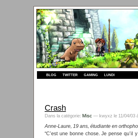
BLOG
TWITTER
GAMING
LUNDI
Crash
Dans la catégorie:
Misc
— kwyxz le 11/04/03 à
Anne-Laure, 19 ans, étudiante en orthoph
“C’est une bonne chose. Je pense qu’il y