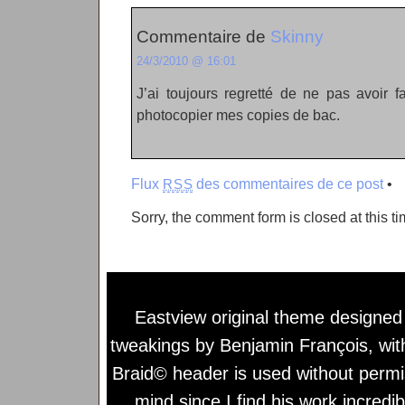
Commentaire de
Skinny
24/3/2010 @ 16:01
J’ai toujours regretté de ne pas avoir f
photocopier mes copies de bac.
Flux
des commentaires de ce post
•
RSS
Sorry, the comment form is closed at this ti
Eastview original theme designe
tweakings by
Benjamin François
, wi
Braid© header is used without permi
mind since I find his work incredib