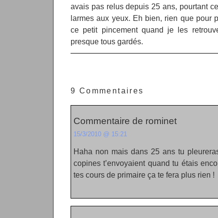
avais pas relus depuis 25 ans, pourtant ce
larmes aux yeux. Eh bien, rien que pour 
ce petit pincement quand je les retrouv
presque tous gardés.
9 Commentaires
Commentaire de rominet
15/3/2010 @ 15:21
Haha non mais dans 25 ans tu pleureras 
copines t’envoyaient quand tu étais enco
tes cours de primaire ça te fera plus rien !