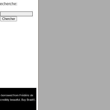
echerche:
de borrowed from
Frédéric de
credibly beautiful. Buy Braid©,