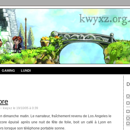
GAMING
LUNDI
D
ore
 kwyxz le 19/10/05 à 0:39
n dimanche matin. Le narrateur, fraîchement revenu de Los Angeles le
core épuisé après une nuit de fête de folie, boit un café à Lyon en
rs lorsque son téléphone portable sonne.