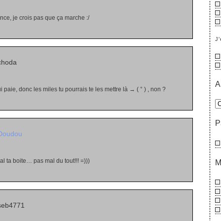
nce, je crois pas que ça marche :/
J'
choda
A
ui paie, donc les miles tu pourrais te les mettre là → ( ° ) , non ?
P
Doudou
l ta boite… pas mal du tout!!! =)))
M
seb4771