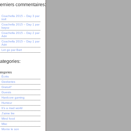
erniers commentaires:
Coachella 2015 – Day 3
par
troll
Coachella 2015 – Day 1
par
kwyxz
Coachella 2015 – Day 2
par
Adri
Coachella 2015 – Day 1
par
Adri
Let go
par
Bart
ategories:
tegories
Écrits
Geekeries
Gratuit³
Guests
Hardcore gaming
Humeur
It's a mad world
J'aime lire
Mind food
Misc
Monte le son