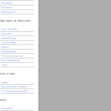
Playskool
Pol fiction
Watching TV
logs dans le désordre
Fuck You Billy
Got milk ?
Intraordinaire
Just Be Wise
Sskizo
Stochastique
The further you fall
The Wordslinger
Tyran
omic strips
Lapin !
Questionable Content
Tu mourras moins bête
ivers
GameKult