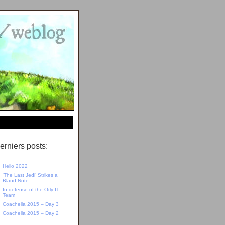
erniers posts:
Hello 2022
‘The Last Jedi’ Strikes a
Bland Note
In defense of the Orly IT
Team
Coachella 2015 – Day 3
Coachella 2015 – Day 2