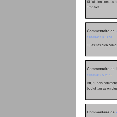
Si j’ai bien compris, e
Trop fort…
Commentaire de
19/10/2005 @ 17:57
Tu as très bien compri
Commentaire de 
19/10/2005 @ 20:18
Arf, tu dois commen
boulot t’auras en plu
Commentaire de