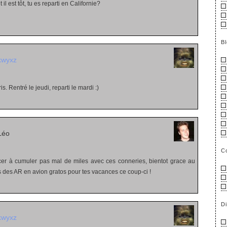
t il est tôt, tu es reparti en Californie?
B
kwyxz
s. Rentré le jeudi, reparti le mardi :)
Léo
C
cer à cumuler pas mal de miles avec ces conneries, bientot grace au
s des AR en avion gratos pour tes vacances ce coup-ci !
D
kwyxz