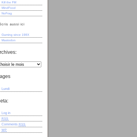
Kill the FM
MindFood
NoFrag
écris aussi ici
Gaming since 198X
Mastodon
rchives:
ages
Lundi
eta:
Log in
RSS
Comments
RSS
WP