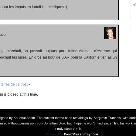
R
pour les impots en forfait kilométriques :)
Léo
a marchait, on passait toujours par United Airlines, c’est eux qui
ochait les miles. En gros au bout de 8 AR pour la Californie t’en as un
aires de ce post
•
 is closed at this time.
signed by
Kaushal Sheth
. The current theme uses tweakings by
Benjamin François
, with co
used without permission from Jonathan Blow, but I hope he won't mind since I find his work in
it truly deserves it.
Powered by
WordPress Strayhorn