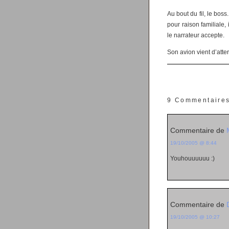
Au bout du fil, le boss
pour raison familiale,
le narrateur accepte.
Son avion vient d’atterr
9 Commentaire
Commentaire de
19/10/2005 @ 8:44
Youhouuuuuu :)
Commentaire de
19/10/2005 @ 10:27