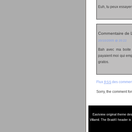
Euh, tu peux essayer 
Commentaire de 
20/10/2005 @ 20:22
Bah avec ma boite ç
payaient moi qui emp
gratos.
Flux
des comment
RSS
Sorry, the comment form
Eastview original theme de
Villamil
. The Braid© header is 