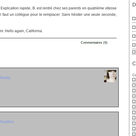
D
. Explication rapide, B. est rentré chez ses parents en quatrième vitesse
 il faut un collègue pour le remplacer. Sans hésiter une seule seconde,
ir. Hello again, California.
Commentaires (9)
s
C
Ca
Missty
Doudou