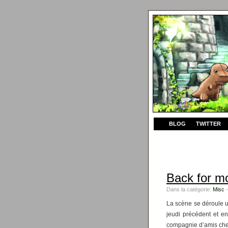
BLOG
TWITTER
Back for m
Dans la catégorie:
Misc
—
La scène se déroule u
jeudi précédent et en
compagnie d’amis che