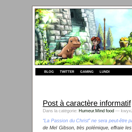
BLOG
TWITTER
GAMING
LUNDI
Post à caractère informatif
Dans la catégorie:
Humeur
,
Mind food
— kwyxz 
“La Passion du Christ” ne sera peut-être p
de Mel Gibson, très polémique, effraie les 