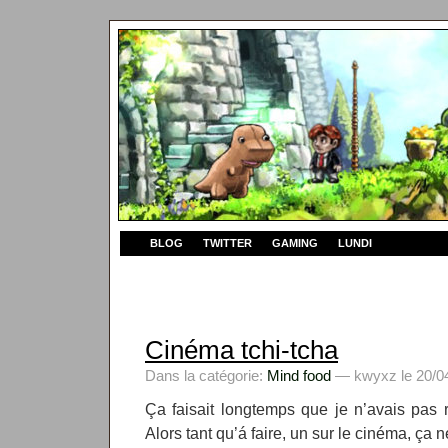
BLOG
TWITTER
GAMING
LUNDI
Cinéma tchi-tcha
Dans la catégorie:
Mind food
— kwyxz le 20/04
Ça faisait longtemps que je n’avais pas 
Alors tant qu’á faire, un sur le cinéma, ça 