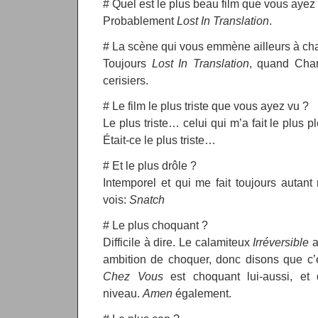
# Quel est le plus beau film que vous ayez
Probablement
Lost In Translation
.
# La scène qui vous emmène ailleurs à ch
Toujours
Lost In Translation
, quand Char
cerisiers.
# Le film le plus triste que vous ayez vu ?
Le plus triste… celui qui m’a fait le plus pl
Était-ce le plus triste…
# Et le plus drôle ?
Intemporel et qui me fait toujours autant 
vois:
Snatch
# Le plus choquant ?
Difficile à dire. Le calamiteux
Irréversible
a
ambition de choquer, donc disons que c’e
Chez Vous
est choquant lui-aussi, et d
niveau.
Amen
également.