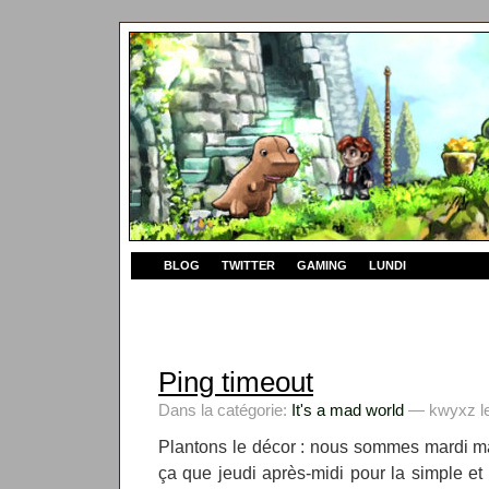
BLOG
TWITTER
GAMING
LUNDI
Ping timeout
Dans la catégorie:
It's a mad world
— kwyxz le
Plantons le décor : nous sommes mardi mati
ça que jeudi après-midi pour la simple e