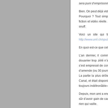
sera puni d’emprison
Bien. On peut déjà vid
Pourquoi ? Tout simp
fiction et vidéo
réelle
.
snuff.
Voici un site qui 
http://www.unil.ch/spu
En quoi est-ce que ce
L’an dernier, il com
douanier trop zèlé n’a
s’est empressé de co
d’amende (ou 30 jours 
La partie la plus drô
Canal, et était dispo
toujours indétronâble 
Depuis, mon ami a enga
sûr d’avoir gain de ca
rien qui vaille.