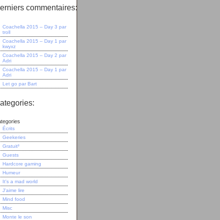
erniers commentaires:
Coachella 2015 – Day 3
par
troll
Coachella 2015 – Day 1
par
kwyxz
Coachella 2015 – Day 2
par
Adri
Coachella 2015 – Day 1
par
Adri
Let go
par
Bart
ategories:
tegories
Écrits
Geekeries
Gratuit³
Guests
Hardcore gaming
Humeur
It's a mad world
J'aime lire
Mind food
Misc
Monte le son