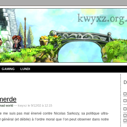
GAMING
LUNDI
D
merde
 mad world
— kwyxz le 9/12/02 à 12:15
e me suis pas mal énervé contre Nicolas Sarkozy, sa politique ultra-
our général (et débile) à l’ordre moral que l’on peut observer dans notre