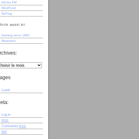
Kill the FM
MindFood
NoFrag
écris aussi ici
Gaming since 198X
Mastodon
rchives:
ages
Lundi
eta:
Log in
RSS
Comments
RSS
WP