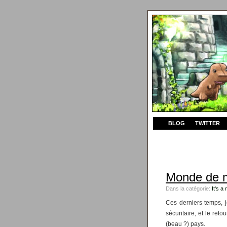
BLOG
TWITTER
Monde de 
Dans la catégorie:
It's a
Ces derniers temps, j
sécuritaire, et le ret
(beau ?) pays.