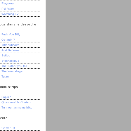
Playskool
Pol fiction
Watching TV
logs dans le désordre
Fuck You Billy
Got milk ?
Intraordinaire
Just Be Wise
Sskizo
Stochastique
The further you fall
The Wordslinger
Tyran
omic strips
Lapin !
Questionable Content
Tu mourras moins bête
ivers
GameKult