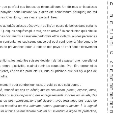
D
er que ça n’est pas beaucoup mieux ailleurs. Un de mes amis suisses
’anonymat pour l’instant, vous allez vite comprendre pourquoi) me fait
s. C’est long, mais c’est important : lisez.
les autorités suisses découvrent qu’il s’en passe de belles dans certains
 Quelques enquètes plus tard, on en arrive à la conclusion qu’il circule
se des documents à caractère pédophile et/ou violents, où des personnes
 consentantes subissent tout ce qui peut contribuer à faire vendre le
os en provenance pour la plupart des pays de l’est sont effectivement
C
ntions, les autorités suisses décident de faire passer une nouvelle loi
Ca
e genre d’activités, et ainsi punir les coupables. Première erreur, elles
 clients, et non les producteurs, forts du pricinpe que s’il n’y a pas de
’offre.
it moment pour pondre leur texte, et voici ce que celà donne :
é, importé ou pris en dépôt, mis en circulation, promu, exposé, offert,
bles ou mis à disposition des enregistrements sonores ou visuels, des
ts ou des représentations qui illustrent avec insistance des actes de
tres humains ou des animaux portant gravement atteinte à la dignité
er aucune valeur d’ordre culturel ou scientifique digne de protection,