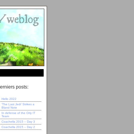
erniers posts:
Hello 2022
‘The Last Jedi’ Strikes a
Bland Note
In defense of the Orly IT
Team
Coachella 2015 – Day 3
Coachella 2015 – Day 2