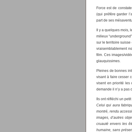
Force est de constat
(qui préfère garder l
part de ses mésaventure
Il y a quelques mois, 
milieux “underground”.
sur le territoire suis
vraisemblablement non
film. Ces images/vidé
glauquissimes.
Pleines de bonnes inte
visant à faire cesser c
visent en priorité les
demande il n’y a pas d
Ils ont réfléchi un pet
Celui qui aura fabriqu
montré, rendu accessi
images, d’autres obje
cruauté envers les ê
humaine, sans présent