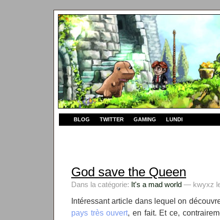
BLOG
TWITTER
GAMING
LUNDI
God save the Queen
Dans la catégorie:
It's a mad world
— kwyxz le
Intéressant article dans lequel on découv
pays très ouvert
, en fait. Et ce, contrair