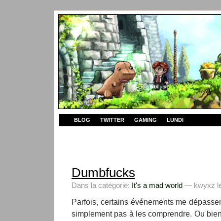
BLOG
TWITTER
GAMING
LUNDI
Dumbfucks
Dans la catégorie:
It's a mad world
— kwyxz le
Parfois, certains événements me dépassent 
simplement pas à les comprendre. Ou bien 