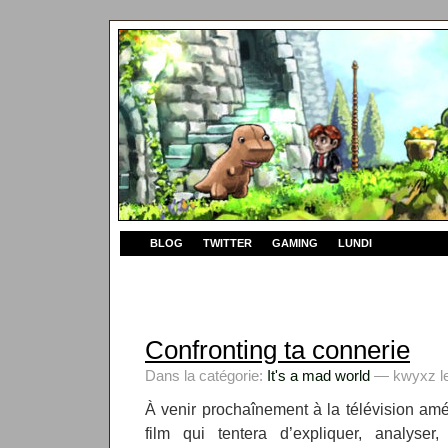
BLOG
TWITTER
GAMING
LUNDI
Confronting ta connerie
Dans la catégorie:
It's a mad world
— kwyxz le
À venir prochaînement à la télévision am
film qui tentera d’expliquer, analyser,