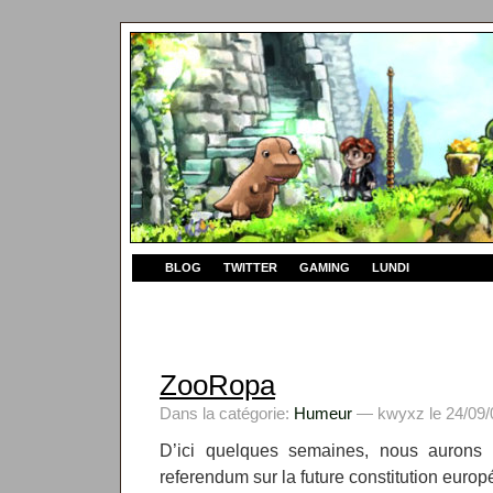
BLOG
TWITTER
GAMING
LUNDI
ZooRopa
Dans la catégorie:
Humeur
— kwyxz le 24/09/
D’ici quelques semaines, nous aurons p
referendum sur la future constitution euro