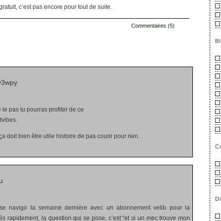
 gratuit, c’est pas encore pour tout de suite.
Commentaires (5)
B
s
y3wpy
le pas tu pourras profiter de ce
tvibes.
doit bien être utile histoire de pas courir pour rien.
C
u
D
se navigo la semaine dernière avec un abonnement velib pour la
rès rapidement, la question qui se pose, c’est “et si un mec trouve mon