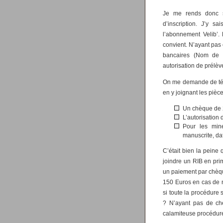
Je me rends donc
d’inscription. J’y 
l’abonnement Velib’
convient. N’ayant pas
bancaires (Nom de 
autorisation de prélèv
On me demande de tél
en y joignant les pièc
Un chèque de 2
L’autorisation 
Pour les mine
manuscrite, da
C’était bien la peine
joindre un RIB en prim
un paiement par chèqu
150 Euros en cas de no
si toute la procédure 
? N’ayant pas de ché
calamiteuse procédure