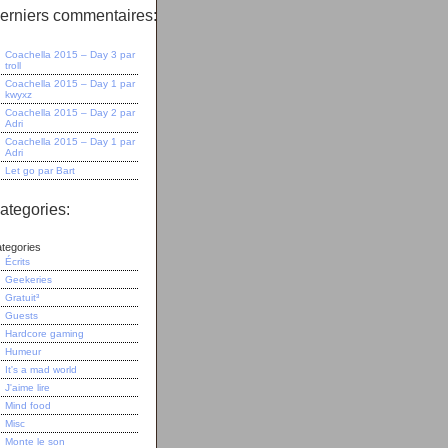
erniers commentaires:
Coachella 2015 – Day 3
par
troll
Coachella 2015 – Day 1
par
kwyxz
Coachella 2015 – Day 2
par
Adri
Coachella 2015 – Day 1
par
Adri
Let go
par
Bart
ategories:
tegories
Écrits
Geekeries
Gratuit³
Guests
Hardcore gaming
Humeur
It's a mad world
J'aime lire
Mind food
Misc
Monte le son