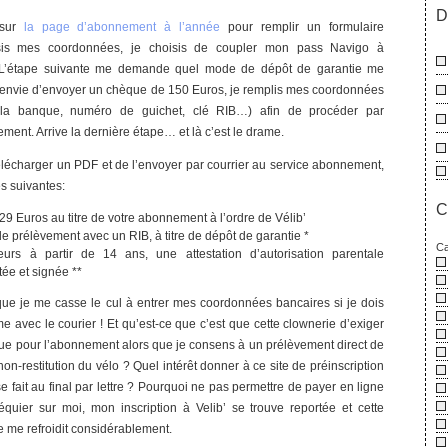
D
 sur
la page d’abonnement à l’année
pour remplir un formulaire
saisis mes coordonnées, je choisis de coupler mon pass Navigo à
. L’étape suivante me demande quel mode de dépôt de garantie me
 envie d’envoyer un chèque de 150 Euros, je remplis mes coordonnées
la banque, numéro de guichet, clé RIB…) afin de procéder par
ement. Arrive la dernière étape… et là c’est le drame.
écharger un PDF et de l’envoyer par courrier au service abonnement,
es suivantes:
C
9 Euros au titre de votre abonnement à l’ordre de Vélib’
de prélèvement avec un RIB, à titre de dépôt de garantie *
Ca
urs à partir de 14 ans, une attestation d’autorisation parentale
tée et signée **
 que je me casse le cul à entrer mes coordonnées bancaires si je dois
e avec le courier ! Et qu’est-ce que c’est que cette clownerie d’exiger
e pour l’abonnement alors que je consens à un prélèvement direct de
n-restitution du vélo ? Quel intérêt donner à ce site de préinscription
se fait au final par lettre ? Pourquoi ne pas permettre de payer en ligne
quier sur moi, mon inscription à Velib’ se trouve reportée et cette
 me refroidit considérablement.