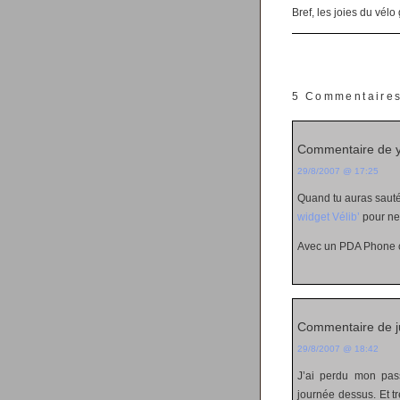
Bref, les joies du vélo
5 Commentaire
Commentaire de 
29/8/2007 @ 17:25
Quand tu auras sauté 
widget Vélib’
pour ne
Avec un PDA Phone ça 
Commentaire de j
29/8/2007 @ 18:42
J’ai perdu mon pas
journée dessus. Et t