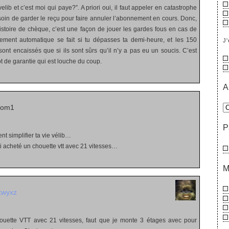
velib et c’est moi qui paye?”. A priori oui, il faut appeler en catastrophe
s soin de garder le reçu pour faire annuler l’abonnement en cours. Donc,
istoire de chèque, c’est une façon de jouer les gardes fous en cas de
ement automatique se fait si tu dépasses ta demi-heure, et les 150
J'
sont encaissés que si ils sont sûrs qu’il n’y a pas eu un soucis. C’est
ot de garantie qui est louche du coup.
A
rom1
P
nt simplifier ta vie vélib…
i acheté un chouette vtt avec 21 vitesses…
M
kwyxz
uette VTT avec 21 vitesses, faut que je monte 3 étages avec pour