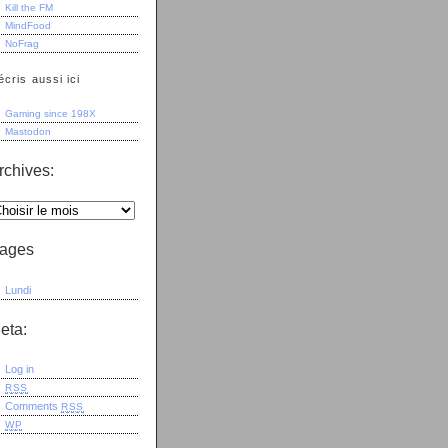
Kill the FM
MindFood
NoFrag
écris aussi ici
Gaming since 198X
Mastodon
rchives:
ages
Lundi
eta:
Log in
RSS
Comments
RSS
WP