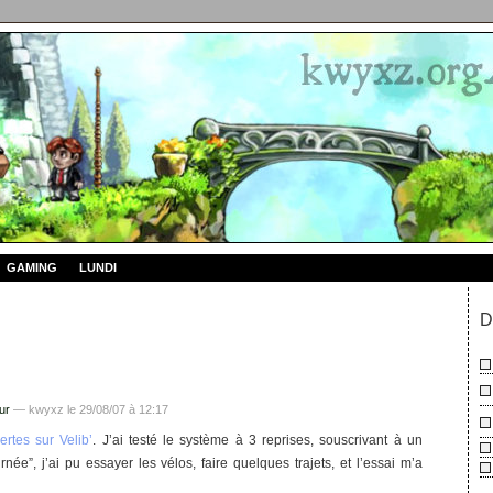
GAMING
LUNDI
D
ur
— kwyxz le 29/08/07 à 12:17
rtes sur Velib’
. J’ai testé le système à 3 reprises, souscrivant à un
ée”, j’ai pu essayer les vélos, faire quelques trajets, et l’essai m’a