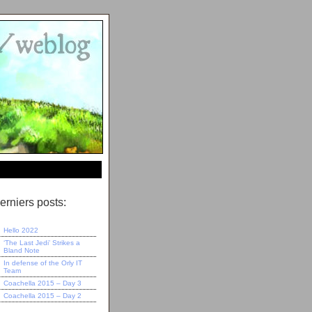
erniers posts:
Hello 2022
‘The Last Jedi’ Strikes a
Bland Note
In defense of the Orly IT
Team
Coachella 2015 – Day 3
Coachella 2015 – Day 2