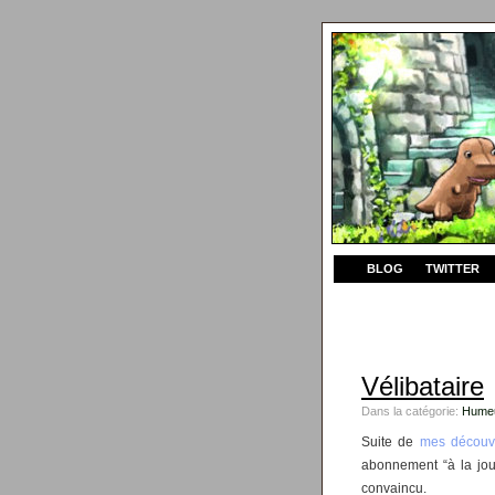
BLOG
TWITTER
Vélibataire
Dans la catégorie:
Hume
Suite de
mes découve
abonnement “à la journ
convaincu.