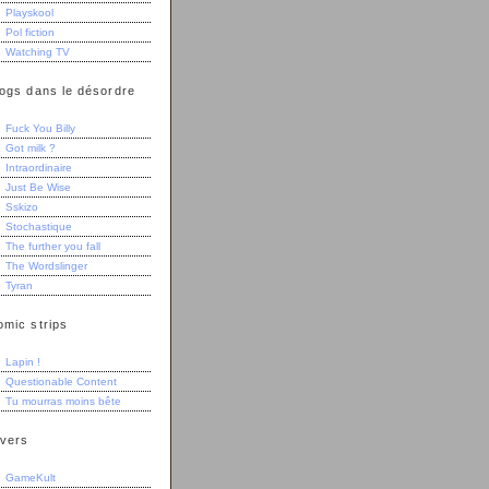
Playskool
Pol fiction
Watching TV
logs dans le désordre
Fuck You Billy
Got milk ?
Intraordinaire
Just Be Wise
Sskizo
Stochastique
The further you fall
The Wordslinger
Tyran
omic strips
Lapin !
Questionable Content
Tu mourras moins bête
ivers
GameKult