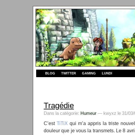
BLOG
TWITTER
GAMING
LUNDI
Tragédie
Dans la catégorie:
Humeur
— kwyxz le 31/03/
C’est
TiTiX
qui m’a appris la triste nouve
douleur que je vous la transmets. Le 8 avri