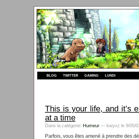
BLOG
TWITTER
GAMING
LUNDI
This is your life, and it’s
at a time
Dans la catégorie:
Humeur
— kwyxz le 9/05/03
Parfois, vous êtes amené à prendre des déc