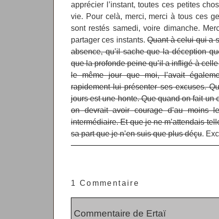
apprécier l’instant, toutes ces petites cho
vie. Pour celà, merci, merci à tous ces g
sont restés samedi, voire dimanche. Merc
partager ces instants.
Quant à celui qui a 
absence, qu’il sache que la déception que 
que la profonde peine qu’il a infligé à celle
le même jour que moi, l’avait également
rapidement lui présenter ses excuses. Qu
jours est une honte. Que quand on fait un 
on devrait avoir courage d’au moins l
intermédiaire. Et que je ne m’attendais tel
sa part que je n’en suis que plus déçu
. Ex
1 Commentaire
Commentaire de Ertaï