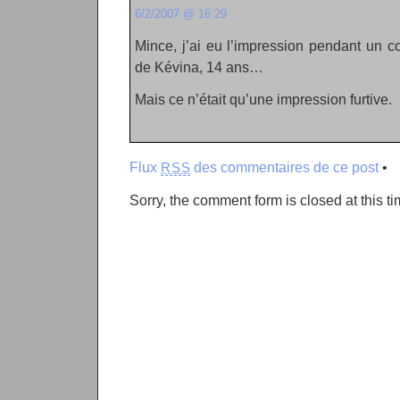
6/2/2007 @ 16:29
Mince, j’ai eu l’impression pendant un cou
de Kévina, 14 ans…
Mais ce n’était qu’une impression furtive.
Flux
des commentaires de ce post
•
RSS
Sorry, the comment form is closed at this ti