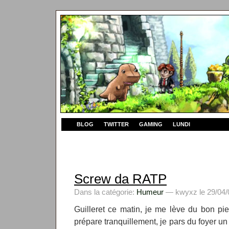
BLOG
TWITTER
GAMING
LUNDI
Screw da RATP
Dans la catégorie:
Humeur
— kwyxz le 29/04/
Guilleret ce matin, je me lève du bon pi
prépare tranquillement, je pars du foyer un