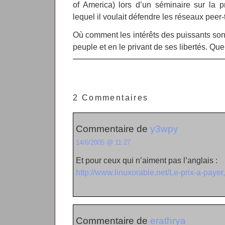
of America) lors d’un séminaire sur la pro
lequel il voulait défendre les réseaux peer-
Où comment les intérêts des puissants sont
peuple et en le privant de ses libertés. Q
2 Commentaires
Commentaire de
y3wpy
14/6/2005 @ 11:27
Et pour ceux qui n’aiment pas l’anglais :
http://www.linuxorable.net/Le-prix-a-payer
Commentaire de
erathrya