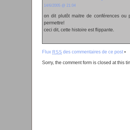
14/6/2005 @ 21:04
on dit plutôt maitre de conférences ou p
permettre!
ceci dit, cette histoire est flippante.
Flux
des commentaires de ce post
•
RSS
Sorry, the comment form is closed at this ti