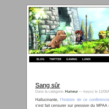
BLOG
TWITTER
GAMING
LUNDI
Sang sûr
Dans la catégorie:
Humeur
— kwyxz le 12/06/
Hallucinante,
l’histoire de ce conférenci
s’est fait censurer sur pression du MPAA 