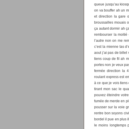
queue jusqu’au kiosqu
on va bouffer ah un m
et direction la gare
broussailles mouais o
ça autant dormir ah ça
rembourser la moitié d
l’autre non on me rem
c’est la mienne tas d’
aout j’ai pas de bille
tiens coup de fil ah m
portes non je veux pa
fermée direction la 
roulant express est e
à ce que je vois tiens
tirant mon sac le qu
pouvez éteindre votre 
fumée de merde en plei
pousser sur la voie g
rentre bon soyons civ
bordel il pue en plus i
le moins longtemps p