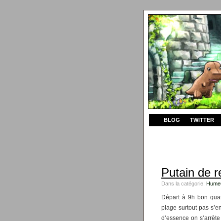
BLOG
TWITTER
Putain de r
Dans la catégorie:
Hume
Départ à 9h bon quat
plage surtout pas s’en
d’essence on s’arrète