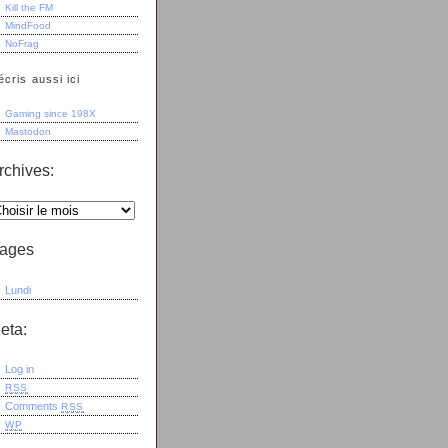
Kill the FM
MindFood
NoFrag
écris aussi ici
Gaming since 198X
Mastodon
rchives:
ages
Lundi
eta:
Log in
RSS
Comments
RSS
WP