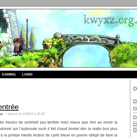
GAMING
LUNDI
D
entrée
ur
— kwyxz le 1/08/04 à 20:00
re heures de sommeil pas terrible mais mieux que rien au revoir la
dormir sur l’autoroute ouch il fait chaud bordel dès le matin bon plus
 à la pompe merde lecteur de carte bleue en panne obligé de faire la