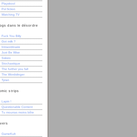
Playskool
Pol fiction
Watching TV
logs dans le désordre
Fuck You Billy
Got milk ?
Intraordinaire
Just Be Wise
Sskizo
Stochastique
The further you fall
The Wordslinger
Tyran
omic strips
Lapin !
Questionable Content
Tu mourras moins bête
ivers
GameKult