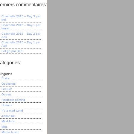
erniers commentaires:
Coachella 2015 – Day 3
par
troll
Coachella 2015 – Day 1
par
kwyxz
Coachella 2015 – Day 2
par
Adri
Coachella 2015 – Day 1
par
Adri
Let go
par
Bart
ategories:
tegories
Écrits
Geekeries
Gratuit³
Guests
Hardcore gaming
Humeur
It's a mad world
J'aime lire
Mind food
Misc
Monte le son