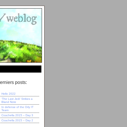
erniers posts:
Hello 2022
‘The Last Jedi’ Strikes a
Bland Note
In defense of the Orly IT
Team
Coachella 2015 – Day 3
Coachella 2015 – Day 2