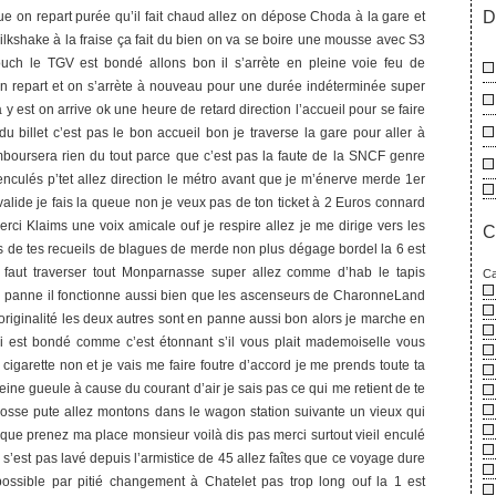
D
e on repart purée qu’il fait chaud allez on dépose Choda à la gare et
ilkshake à la fraise ça fait du bien on va se boire une mousse avec S3
 ouch le TGV est bondé allons bon il s’arrète en pleine voie feu de
n repart et on s’arrète à nouveau pour une durée indéterminée super
 y est on arrive ok une heure de retard direction l’accueil pour se faire
u billet c’est pas le bon accueil bon je traverse la gare pour aller à
boursera rien du tout parce que c’est pas la faute de la SNCF genre
enculés p’tet allez direction le métro avant que je m’énerve merde 1er
t valide je fais la queue non je veux pas de ton ticket à 2 Euros connard
erci Klaims une voix amicale ouf je respire allez je me dirige vers les
C
s de tes recueils de blagues de merde non plus dégage bordel la 6 est
4 faut traverser tout Monparnasse super allez comme d’hab le tapis
Ca
n panne il fonctionne aussi bien que les ascenseurs de CharonneLand
 originalité les deux autres sont en panne aussi bon alors je marche en
ai est bondé comme c’est étonnant s’il vous plait mademoiselle vous
cigarette non et je vais me faire foutre d’accord je me prends toute ta
ne gueule à cause du courant d’air je sais pas ce qui me retient de te
rosse pute allez montons dans le wagon station suivante un vieux qui
ique prenez ma place monsieur voilà dis pas merci surtout vieil enculé
l s’est pas lavé depuis l’armistice de 45 allez faîtes que ce voyage dure
ossible par pitié changement à Chatelet pas trop long ouf la 1 est