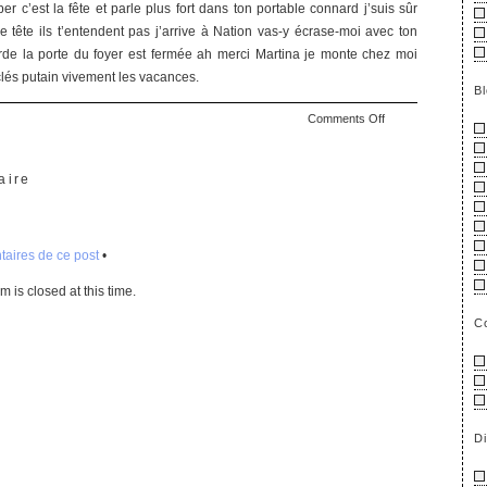
r c’est la fête et parle plus fort dans ton portable connard j’suis sûr
tête ils t’entendent pas j’arrive à Nation vas-y écrase-moi avec ton
rde la porte du foyer est fermée ah merci Martina je monte chez moi
clés putain vivement les vacances.
B
on
Comments Off
Putain
de
rentrée
aire
aires de ce post
•
 is closed at this time.
C
D