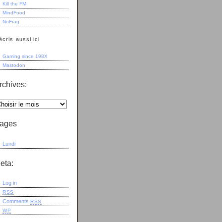
Kill the FM
MindFood
NoFrag
écris aussi ici
Gaming since 198X
Mastodon
rchives:
ages
Lundi
eta:
Log in
RSS
Comments
RSS
WP