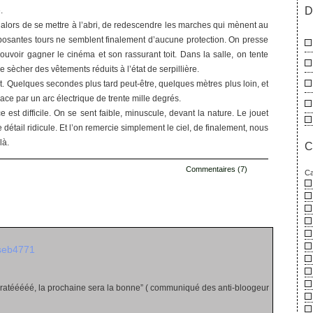
D
.
 alors de se mettre à l’abri, de redescendre les marches qui mènent au
posantes tours ne semblent finalement d’aucune protection. On presse
ouvoir gagner le cinéma et son rassurant toit. Dans la salle, on tente
 sècher des vêtements réduits à l’état de serpillière.
t. Quelques secondes plus tard peut-être, quelques mètres plus loin, et
 place par un arc électrique de trente mille degrés.
 est difficile. On se sent faible, minuscule, devant la nature. Le jouet
détail ridicule. Et l’on remercie simplement le ciel, de finalement, nous
là.
C
Commentaires (7)
Ca
s
seb4771
 ratééééé, la prochaine sera la bonne” ( communiqué des anti-bloogeur