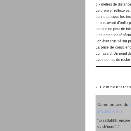
dix mètres de distance
Le premier réflexe est
parvis puisque les im
le pas avant d’enfin p
comme on peut de faire
Finalement on réfléchi
l’on était crucifié sur
La prise de conscience
du hasard. Un point de 
avoir permis de rester 
7 Commentaire
Commentaire de
27/6/2005 @ 0:43
“yaaalllahhh, encore
du ch’nord ) :)