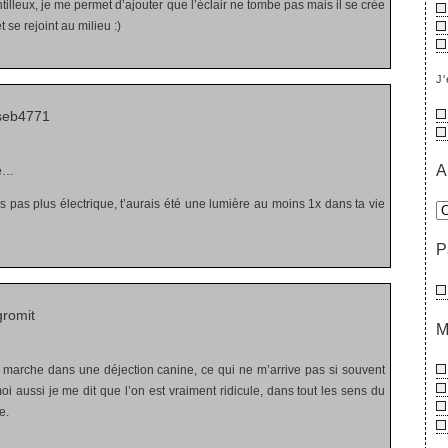
tilleux, je me permet d’ajouter que l’éclair ne tombe pas mais il se crée
et se rejoint au milieu :)
J'
seb4771
A
se…
pas plus électrique, t’aurais été une lumière au moins 1x dans ta vie
P
romit
M
 marche dans une déjection canine, ce qui ne m’arrive pas si souvent
i aussi je me dit que l’on est vraiment ridicule, dans tout les sens du
e.