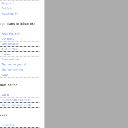
Playskool
Pol fiction
Watching TV
logs dans le désordre
Fuck You Billy
Got milk ?
Intraordinaire
Just Be Wise
Sskizo
Stochastique
The further you fall
The Wordslinger
Tyran
omic strips
Lapin !
Questionable Content
Tu mourras moins bête
ivers
GameKult