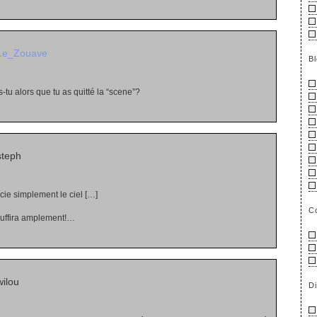
Le_Zouave
B
tu alors que tu as quitté la “scene”?
steph
cie simplement le ciel […]
C
suffira amplement!…
ilou
D