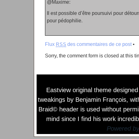
@Maxime:
Il est possible d’être poursuivi pour déto
pour pédophilie.
Flux
des commentaires de ce post
•
RSS
Sorry, the comment form is closed at this ti
Eastview original theme designe
tweakings by
Benjamin François
, wi
Braid© header is used without permi
mind since I find his work incredib
Powered b