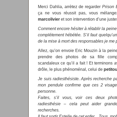
Merci Dahlia, arrètez de regarder
Prison 
ça ne vous réussit pas, vous mélange
marcolivier
et son intervention d’une juste
Comment encore hésiter à rétablir la peine
complétement hébétée. S’il faut quelqu’u
de la mise à mort des responsables je me 
Allez, qu’on envoie Eric Mouzin à la peine
prendre des photos de sa fille comp
scandaleux ce qu’il a fait ! Et terminons a
drôle, le plus phénoménal, celui de
petito
Je suis radiesthésiste. Après recherche p
mon pendule confirme que ces 2 visage
personne.
Faites, s’il vous, voir ces deux pho
radiesthésie – cela peut aider grand
recherches.
Il faut sortir Estelle de cet enfer…Tous, mo