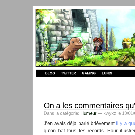
BLOG
TWITTER
GAMING
LUNDI
On a les commentaires qu’
Dans la catégorie:
Humeur
— kwyxz le 19/01/
J’en avais déjà parlé brièvement
il y a q
qu’on bat tous les records. Pour illustr